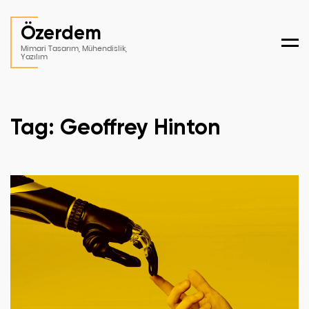
Özerdem
Men
Mimari Tasarım, Mühendislik,
Yazılım
Tag: Geoffrey Hinton