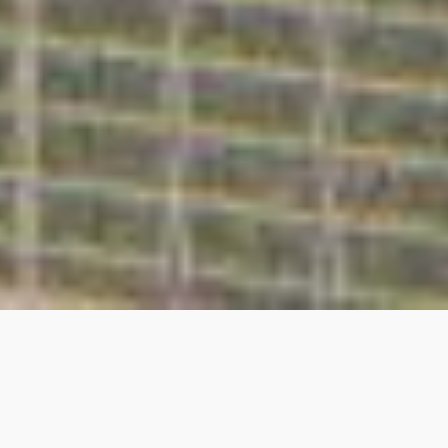
Mimari Proje
Yatırım ve Proje
Tasarım
Danışmanlığı
Yazılım Projeleri
Tüm bilgiler ve referans
mimari görselleştirme
tasarımlarımızda sunulan
görseller tarafımızdan
hazırlanmış ve tasarlanmıştır.
HAKKIMDA
Sürdürülebilir