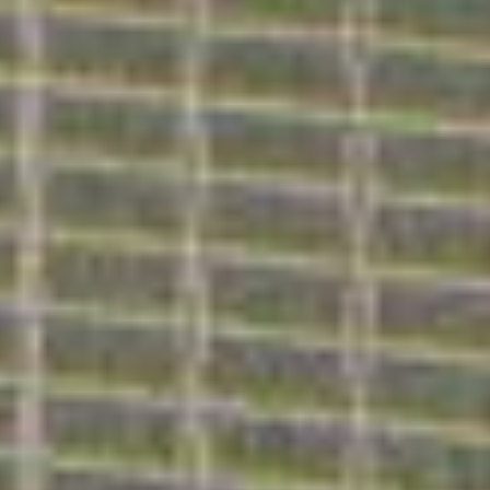
Özerdem
Mimari Tasarım, Mühendislik, Yazılım
© Ozerdem.com 2024
Tüm hakları saklıdır.
Ana Sayfa
Gizlilik Politikası
Yapay Zeka Kullanım
İletişim
Tüzüğü
İnşaat Taahhüt
Bilişim Güvenliği
Projeleri