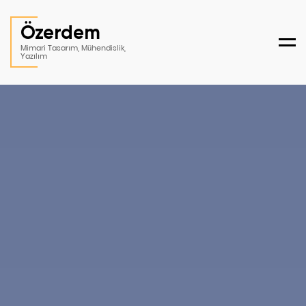
Özerdem
Men
Mimari Tasarım, Mühendislik,
Yazılım