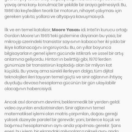
yavaş ama karşı konulmaz bir şekilde bir araya gelmesiydi. Bu,
1986’da keşfedilen teorik bir motorun, nihayet çalışması için
gereken yakıta, yollara ve altyapıya kavuşmasıydı.
İlk ve en temel katalizör,
Moore Yasası
idi. Intel’in kurucu ortağı
Gordon Moore’un 1965’teki gözlemine dayanan bu yasa, bir
mikroçip üzerindeki transistör sayısının kabaca her iki yılda bir
ikiye katlanacağını öngörüyordu. Bu, on yıllar boyunca
bilgisayarların genel işlem gücünde istikrarlı ve üssel bir artış
anlamına geliyordu. Hinton’ın belirttiği gibi, 1970’lerden
günümüze bir transistörün kapladığı alan bir milyon kat
küçüldü. Bu yavaş ama sürekli ilerleyen dalga, tüm dijital
teknolojileri ileri taşıyan temel güçtü ve sinir ağlarının ihtiyaç
duyduğu devasa hesaplama gücünün bir gün ulaşılabilir
olacağının habercisiydi.
Ancak asıl donanım devrimi, beklenmedik bir yerden geldi:
video oyunları endüstrisinden. Sinir ağlarının temel
matematiksel işlemi olan matris çarpımları, doğası gereği
yüksek düzeyde paralel bir görevdir; yani, binlerce küçük ve
bağımsız hesaplamanın aynı anda yapılması gerekir. Şans
eseri, bu işlem, bir ekrandaki milyonlarca pikseli aynı anda