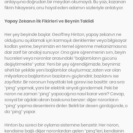
anlayışına doğrudan bir meydan okumaydı. Bu yazı, kazanan
fikrin hikayesini, onu hayal eden adamın sözleriyle anlatıyor.
Yapay Zekanın İlk Fikirleri ve Beynin Taklidi
Her şey beyinde başlar. Geoffrey Hinton, yapay zekanın ne
olduğunu açıklamak için karmaşık denklemler veya bilgisayar
kodları yerine, beynimizin en temel öğrenme mekanizmasına
dair zarif bir analoji sunuyor. Ona göre öğrenmenin sırrı, beyin
hücreleri veya nöronlar arasındaki “bağlantıların gücünü
değiştirmekte” yatar. Yeni bir şey öğrendiğimizde, beynimiz
sihirli bir şekilde yeni bağlantılar oluşturmaz; zaten var olan
milyarlarca bağlantının bazılarını güçlendirir, bazılarını ise
zayıflatır. Bir nöronun hayattaki tek görevi ise basittir: ara sıra
“ping” yapmak, yani bir elektrik sinyali göndermek. Peki bir
nöron ne zaman “ping” yapacağına nasıl karar verir? Cevap,
sosyal bir ağdaki akran baskısına benzer: diğer nöronların
“ping” yapma desenlerini dinler. Belirli bir desen gördüğünde, o
da “ping” yapar.
Hinton bu süreci bir oylama sistemine benzetir. Her nöron,
kendisine bağlı diğer nöronlardan gelen “ping”leri, kendisinin