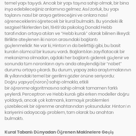
temel yapı taşıydı. Ancak bir yapı taşına sahip olmak, bir bina
inşa edebileceğiniz anlamına gelmez. Asıl zorluk, bu yapı
taşlarını nasıl bir araya getireceğini ve onlara nasıl
öğreneceklerini öğretecek bir kural bulmaktı. Bu yöndeki ilk
sezgisel fikirlerden biri, 1949’da psikolog Donald Hebb
tarafından ortaya atılan ve “Hebb kuralı” olarak bilinen ilkeydi:
Birlikte ateşlenen iki nöron arasındaki bağlantı
güçlenmelidir. Ne var ki, Hinton’ın da belirttiği gibi, bu basit
kuralın ölümcül bir kusuru vardı. Bağlantıları zayıflatacak bir
mekanizma olmadan, ağdaki her bağlantı giderek güçlenir ve
sonunda tüm nöronların aynı anda ateşlendiği bir “nöbet”
durumu ortaya çıkardı. Bu durum, yapay zeka araştırmalarının
ilk yıllarındaki temel bir gerilimi gözler önüne seriyordu:
Doğru
yapıya
(nöron) sahip olmakla, etkili
bir
öğrenme
algoritmasına sahip olmak tamamen farklı
şeylerdi. Perceptron ve Hebb kuralı gibi erken modeller doğru
yoldaydı, ancak çok katmanlı, karmaşık problemleri
çözebilecek bir öğrenme anahtarından yoksundular. Hinton’ın
kariyerini adayacağı problem, tam olarak bu anahtarı
bulmaktı.
Kural Tabanlı Dünyadan Öğrenen Makinelere Geçiş