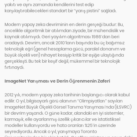
yakıtı ve aynı zamanda kendilerini test edip
karşılaştırabilecekleri standart bir “yarış pistini” sağladı.
Modern yapay zeka devriminin en derin gerçeği budur: Bu,
öncelikle algoritmik bir atılımdan ziyade, bir mühendislik ve
kaynak atılımıydı. Geri yayılım algoritması 1986’dan beri
oradaydı. Devrim, ancak 2010’ların başında bu üç bağımsız
teknolojik eğri (genel hesaplama gücü, paralel donanım ve
büyük ölçekli veri) nihayet kesişip kritik bir eşiğe ulaştığında
gerçekleşti. Bu tek bir keşif değil, mükemmel bir teknolojik
fırtınaydı.
ImageNet Yarışması ve Derin Öğrenmenin Zaferi
2012 yılı, modern yapay zeka tarihinin başlangıcı olarak kabul
edilir. O yıl, bilgisayarlı görü alanının “Olimpiyatları” sayılan
ImageNet Büyük Ölçekli Görsel Tanıma Yarışması’nda (ILSVRC)
bir devrim yaşandı. O güne kadar, alandaki en iyi sistemler,
karmaşık, elle ayarlanmış özellik çıkarıcılar ve istatistiksel
modeller kullanıyordu ve hata oranları %25’in üzerinde
seyrediyordu. Ancak o yıl, yarışmaya Toronto