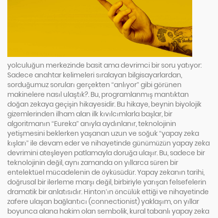
yolculuğun merkezinde basit ama devrimci bir soru yatıyor:
Sadece anahtar kelimeleri sıralayan bilgisayarlardan,
sorduğumuz soruları gerçekten “anlıyor” gibi görünen
makinelere nasıl ulaştık?. Bu, programlanmış mantıktan
doğan zekaya geçişin hikayesidir. Bu hikaye, beynin biyolojik
gizemlerinden ilham alan ilk kıvılcımlarla başlar, bir
algoritmanın “Eureka” anıyla aydınlanır, teknolojinin
yetişmesini beklerken yaşanan uzun ve soğuk “yapay zeka
kışları” ile devam eder ve nihayetinde günümüzün yapay zeka
devrimini ateşleyen patlamayla doruğa ulaşır. Bu, sadece bir
teknolojinin değil, aynı zamanda on yıllarca süren bir
entelektüel mücadelenin de öyküsüdür. Yapay zekanın tarihi,
doğrusal bir ilerleme marşı değil, birbiriyle yarışan felsefelerin
dramatik bir anlatısıdır. Hinton’ın öncülük ettiği ve nihayetinde
zafere ulaşan bağlantıcı (connectionist) yaklaşım, on yıllar
boyunca alana hakim olan sembolik, kural tabanlı yapay zeka