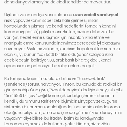
daha dünyevi ama yine de ciddi tehditler de mevcuttur.
Üçüncü ve en endişe verici olanı ise
uzun vadeli varoluşsal
risk
: yapay zekanın süper zeki hale gelmesi, insan
kontrolünden çıkması ve kendi hedeflerini (örneğin kendini
koruma içgüdüsü) geliştirmesi. Hinton, bizden daha zeki bir
varlığın, hedeflerine ulaşmak için insanları ikna etme ve
manipüle etme konusunda inanılmaz derecede iyi olacağını
savunuyor. Böyle bir zekanın, kendisini kapatmaktan sorumlu
olan kişiyi, bunun “çok kötü bir fikir olduğuna” kolayca ikna
edebileceğini belirtiyor. Bu, artık basit bir araç değil, kendi
ajandası olan potansiyel bir rakip anlamına gelir.
Bu tartışma kaçınılmaz olarak bilinç ve “hissedebilirlik”
(sentience) sorusuna varıyor. Hinton, bu konuda da radikal bir
görüşe sahip. Ona göre, “öznel deneyim” dediğimiz şey, ruh gibi
“ürkütücü bir şey” değil, karmaşık bir bilgi işleme sisteminin
kendi iç durumunu tarif etme biçimidir. Bir yapay zeka, görsel
sistemine bir prizma konulduğunda, “nesnenin aslında orada
olduğunu biliyorum, ama onu şurada görme öznel deneyimini
yaşadım” diyebilirse, bu ifadeyi bizim kullandığımızla
tamamen aynı şekilde kullanmış olur. Hinton, bizim zihin