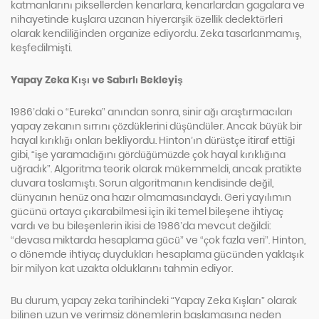
katmanlarını piksellerden kenarlara, kenarlardan gagalara ve
nihayetinde kuşlara uzanan hiyerarşik özellik dedektörleri
olarak kendiliğinden organize ediyordu. Zeka tasarlanmamış,
keşfedilmişti.
Yapay Zeka Kışı ve Sabırlı Bekleyiş
1986’daki o “Eureka” anından sonra, sinir ağı araştırmacıları
yapay zekanın sırrını çözdüklerini düşündüler. Ancak büyük bir
hayal kırıklığı onları bekliyordu. Hinton’ın dürüstçe itiraf ettiği
gibi, “işe yaramadığını gördüğümüzde çok hayal kırıklığına
uğradık”. Algoritma teorik olarak mükemmeldi, ancak pratikte
duvara toslamıştı. Sorun algoritmanın kendisinde değil,
dünyanın henüz ona hazır olmamasındaydı. Geri yayılımın
gücünü ortaya çıkarabilmesi için iki temel bileşene ihtiyaç
vardı ve bu bileşenlerin ikisi de 1986’da mevcut değildi:
“devasa miktarda hesaplama gücü” ve “çok fazla veri”. Hinton,
o dönemde ihtiyaç duydukları hesaplama gücünden yaklaşık
bir milyon kat uzakta olduklarını tahmin ediyor.
Bu durum, yapay zeka tarihindeki “Yapay Zeka Kışları” olarak
bilinen uzun ve verimsiz dönemlerin başlamasına neden