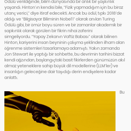
Ödülü verildiğinde, bilim dünyasında bir anlık bir şaşkınlık
yaşandı. Hinton’ın kendisi bile, “Fizik yapmadığım için bu biraz
utanç verici,” diye itiraf edecekti. Ancak bu ödül, tıpkı 2018’de
aldığı ve “Bilgisayar Biliminin Nobel’i” olarak anılan Turing
Ödülü gibi, bir ömür boyu süren ve bir zamanlar akademik bir
sapkınlık olarak görülen bir fikrin nihai zaferini
simgeliyordu. “Yapay Zekanın Vaftiz Babası” olarak bilinen
Hinton, kariyerini insan beyninin çalışma şeklinden ilham alan
öğrenme sistemleri tasarlamaya adamıştı. Yakın zamanda
Jon Stewart ile yaptığı bir sohbette, bu devrimin tarihini bizzat
kendi ağzından, başlangıçtaki basit fikirlerden günümüzün akıl
almaz yeteneklere sahip büyük dil modellerine (LLM’ler) ve
insanlığın geleceğine dair taşıdığı derin endişelere kadar
anlattı.
Bu