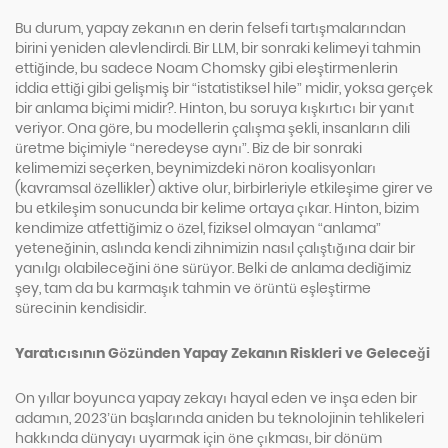
Bu durum, yapay zekanın en derin felsefi tartışmalarından
birini yeniden alevlendirdi. Bir LLM, bir sonraki kelimeyi tahmin
ettiğinde, bu sadece Noam Chomsky gibi eleştirmenlerin
iddia ettiği gibi gelişmiş bir “istatistiksel hile” midir, yoksa gerçek
bir anlama biçimi midir?. Hinton, bu soruya kışkırtıcı bir yanıt
veriyor. Ona göre, bu modellerin çalışma şekli, insanların dili
üretme biçimiyle “neredeyse aynı”. Biz de bir sonraki
kelimemizi seçerken, beynimizdeki nöron koalisyonları
(kavramsal özellikler) aktive olur, birbirleriyle etkileşime girer ve
bu etkileşim sonucunda bir kelime ortaya çıkar. Hinton, bizim
kendimize atfettiğimiz o özel, fiziksel olmayan “anlama”
yeteneğinin, aslında kendi zihnimizin nasıl çalıştığına dair bir
yanılgı olabileceğini öne sürüyor. Belki de anlama dediğimiz
şey, tam da bu karmaşık tahmin ve örüntü eşleştirme
sürecinin kendisidir.
Yaratıcısının Gözünden Yapay Zekanın Riskleri ve Geleceği
On yıllar boyunca yapay zekayı hayal eden ve inşa eden bir
adamın, 2023’ün başlarında aniden bu teknolojinin tehlikeleri
hakkında dünyayı uyarmak için öne çıkması, bir dönüm