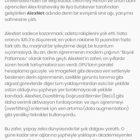
Üniversitesi’nden bir ekip katıldı. Geoffrey Hinton ve onun dahi
öğrencileri Alex Krizhevsky ile Ilya Sutskever tarafından
geliştirilen
AlexNet
adında derin bir evrişimli sinir ağı, yarışma
sahnesine çıktı.
AlexNet sadece kazanmadı; adeta rakiplerini yok etti. Hata
oranını %15.3’e düşürerek, en yakın rakibine 10 puandan fazla
fark attı. Bu, marjinal bir iyileştirme değil, bir kuantum
sıçramasıydı. Bu an, derin öğrenmenin modern çağının “Büyük
Patlaması” olarak tarihe geçti. AlexNet’in zaferi, on yıllardır
süren teorik tartışmalara son verdi. GPU’ların paralel
hesaplama gücüyle ve ImageNet gibi devasa veri setleriyle
beslenen derin öğrenmenin, özellikle görüntü tanıma gibi
algısal görevlerde diğer tüm yaklaşımlardan ezici bir şekilde
üstün olduğunu şüpheye yer bırakmayacak şekilde
kanıtladı. AlexNet, Düzeltilmiş Doğrusal Birimler (ReLU) gibi
daha verimli aktivasyon fonksiyonları ve aşırı öğrenmeyi
(overfitting) önlemek için veri artırma (data augmentation)
gibi yenilikçi teknikler kullanıyordu.
Bu zafer, yapay zeka dünyasında bir şok dalgası yarattı. O
güne kadar sinir ağlarına şüpheyle yaklaşan akademisyenler