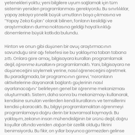
yetenekleri yoktu; yeni bilgilere uyum sağlamak için tüm
sistemin yeniden programlanması gerekiyordu. Bu sınırlılıklar,
yapay zekaya yönelik büyük umutların boşa çıkmasına ve
“Yapay Zeka Kışları” olarak bilinen, fonların kesildiği ve
araştırmaların durma noktasına geldiği hayal kırıklığı
dönemlerine büyük katkıda bulundu.
Hinton ve onun gibi düşünen bir avuç araştırmacının
savunduğu sinir ağı felsefesi ise bu yaklaşıma taban tabana
zıttı. Onlara göre amaç, bilgisayara kuralları programlamak
değil,
öğrenme kurallarını
programlamaktı. Yani, bilgisayara ne
düşüneceğini söylemek yerine, nasıl öğreneceğini öğretmek.
Bu paradigmada, bir programcının görevi, “nöronların
aktivitelerine dayanarak bağlantı güçlerinin nasıl
ayarlanacağını” belirleyen genel bir öğrenme mekanizması
oluşturmaktı. Sistem, daha sonra bu mekanizmayı kullanarak,
kendisine sunulan verilerden kendi kurallarını ve temsillerini
kendisi çıkaracaktı. Bu, bilgiyi programlamaktan öğrenmeyi
programlamaya doğru derin bir kavramsal kaymaydı. Bu
yaklaşım, zekanın insan mühendisliğinin bir ürünü değil, doğru
koşullar altında veriden
doğan
bir özellik olduğu fikrini
benimsiyordu. Bu fikir, on yıllar boyunca görmezden gelinse