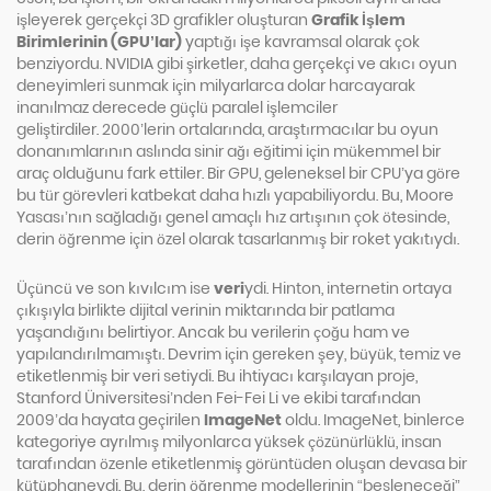
işleyerek gerçekçi 3D grafikler oluşturan
Grafik İşlem
Birimlerinin (GPU’lar)
yaptığı işe kavramsal olarak çok
benziyordu. NVIDIA gibi şirketler, daha gerçekçi ve akıcı oyun
deneyimleri sunmak için milyarlarca dolar harcayarak
inanılmaz derecede güçlü paralel işlemciler
geliştirdiler. 2000’lerin ortalarında, araştırmacılar bu oyun
donanımlarının aslında sinir ağı eğitimi için mükemmel bir
araç olduğunu fark ettiler. Bir GPU, geleneksel bir CPU’ya göre
bu tür görevleri katbekat daha hızlı yapabiliyordu. Bu, Moore
Yasası’nın sağladığı genel amaçlı hız artışının çok ötesinde,
derin öğrenme için özel olarak tasarlanmış bir roket yakıtıydı.
Üçüncü ve son kıvılcım ise
veri
ydi. Hinton, internetin ortaya
çıkışıyla birlikte dijital verinin miktarında bir patlama
yaşandığını belirtiyor. Ancak bu verilerin çoğu ham ve
yapılandırılmamıştı. Devrim için gereken şey, büyük, temiz ve
etiketlenmiş bir veri setiydi. Bu ihtiyacı karşılayan proje,
Stanford Üniversitesi’nden Fei-Fei Li ve ekibi tarafından
2009’da hayata geçirilen
ImageNet
oldu. ImageNet, binlerce
kategoriye ayrılmış milyonlarca yüksek çözünürlüklü, insan
tarafından özenle etiketlenmiş görüntüden oluşan devasa bir
kütüphaneydi. Bu, derin öğrenme modellerinin “besleneceği”