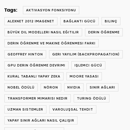
Tags:
AKTIVASYON FONKSIYONU
ALEXNET 2012 IMAGENET
BAĞLANTI GÜCÜ
BILINÇ
BÜYÜK DIL MODELLERI NASIL EĞITILIR
DERIN ÖĞRENME
DERIN ÖĞRENME VE MAKINE ÖĞRENMESI FARKI
GEOFFREY HINTON
GERI YAYILIM (BACKPROPAGATION)
GPU DERIN ÖĞRENME DEVRIMI
IŞLEMCI GÜCÜ
KURAL TABANLI YAPAY ZEKA
MOORE YASASI
NOBEL ÖDÜLÜ
NÖRON
NVIDIA
SINIR AĞLARI
TRANSFORMER MIMARISI NEDIR
TURING ÖDÜLÜ
UZMAN SISTEMLER
VAROLUŞSAL TEHDIT
YAPAY SINIR AĞLARI NASIL ÇALIŞIR