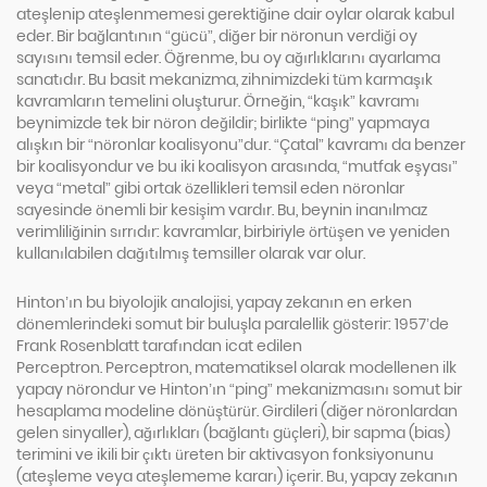
ateşlenip ateşlenmemesi gerektiğine dair oylar olarak kabul
eder. Bir bağlantının “gücü”, diğer bir nöronun verdiği oy
sayısını temsil eder. Öğrenme, bu oy ağırlıklarını ayarlama
sanatıdır. Bu basit mekanizma, zihnimizdeki tüm karmaşık
kavramların temelini oluşturur. Örneğin, “kaşık” kavramı
beynimizde tek bir nöron değildir; birlikte “ping” yapmaya
alışkın bir “nöronlar koalisyonu”dur. “Çatal” kavramı da benzer
bir koalisyondur ve bu iki koalisyon arasında, “mutfak eşyası”
veya “metal” gibi ortak özellikleri temsil eden nöronlar
sayesinde önemli bir kesişim vardır. Bu, beynin inanılmaz
verimliliğinin sırrıdır: kavramlar, birbiriyle örtüşen ve yeniden
kullanılabilen dağıtılmış temsiller olarak var olur.
Hinton’ın bu biyolojik analojisi, yapay zekanın en erken
dönemlerindeki somut bir buluşla paralellik gösterir: 1957’de
Frank Rosenblatt tarafından icat edilen
Perceptron. Perceptron, matematiksel olarak modellenen ilk
yapay nörondur ve Hinton’ın “ping” mekanizmasını somut bir
hesaplama modeline dönüştürür. Girdileri (diğer nöronlardan
gelen sinyaller), ağırlıkları (bağlantı güçleri), bir sapma (bias)
terimini ve ikili bir çıktı üreten bir aktivasyon fonksiyonunu
(ateşleme veya ateşlememe kararı) içerir. Bu, yapay zekanın