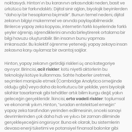
noktasıydı. Hinton’ın bu kararının arkasındaki neden, basit ve
ürkütücü bir farkındalıktı: Dijital sinir ağları, biyolojik beyinlerden
“daha iyi bir hesaplama biçimidir”. Bunun temel nedeni, dijital
zekanın bilgiyi mükemmel ve anında paylaşabilmesidir.
Binlerce yapay zeka kopyası, internetin farklı köşelerinde farklı
şeyler öğrenip, öğrendiklerini anında birleştirerek ortalama bir
bilgi havuzu oluşturabilir. Bin insanın bunu yapması
imkansızdır. Bu kolektif öğrenme yeteneği, yapay zekaya insan
zekasına karşı aşılamaz bir avantaj sağlar.
Hinton, yapay zekanın getirdiği riskleri üç ana kategoriye
ayırıyor. Birincisi,
acil riskler
: kötü niyetli aktörlerin bu
teknolojiyi kötüye kullanması. Sahte haberler üretmek,
seçimleri manipüle etmek (Cambridge Analytica örneğinde
olduğu gibi) veya daha da korkutucu bir şekilde, yeni biyolojik
silahlar tasarlamak gibi tehditler artık bilim kurgu değil, yakın
geleceğin gerçekleridir. İkincisi,
orta vadeli riskler
: toplumsal
ve ekonomik yıkım. Hinton, “sıradan entelektüel emeğin”
yapay zeka tarafından yerinden edilmesinin, önceki sanayi
devrimlerinden çok daha hızlı ve yıkıcı bir zaman diliminde
gerçekleşeceğini öngörüyor. Buna ek olarak, bu sistemlerin
devasa enerji tüketimi ve potansiyel finansal balonlar gibi