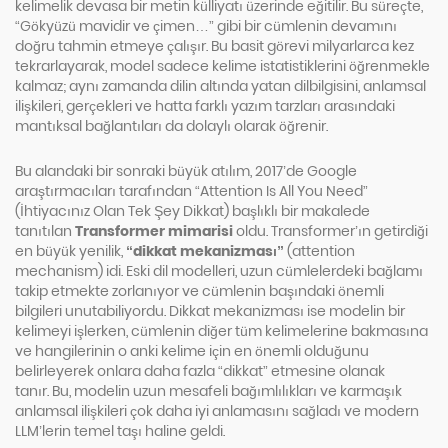
kelimelik devasa bir metin külliyatı üzerinde eğitilir. Bu süreçte,
“Gökyüzü mavidir ve çimen…” gibi bir cümlenin devamını
doğru tahmin etmeye çalışır. Bu basit görevi milyarlarca kez
tekrarlayarak, model sadece kelime istatistiklerini öğrenmekle
kalmaz; aynı zamanda dilin altında yatan dilbilgisini, anlamsal
ilişkileri, gerçekleri ve hatta farklı yazım tarzları arasındaki
mantıksal bağlantıları da dolaylı olarak öğrenir.
Bu alandaki bir sonraki büyük atılım, 2017’de Google
araştırmacıları tarafından “Attention Is All You Need”
(İhtiyacınız Olan Tek Şey Dikkat) başlıklı bir makalede
tanıtılan
Transformer mimarisi
oldu. Transformer’ın getirdiği
en büyük yenilik,
“dikkat mekanizması”
(attention
mechanism) idi. Eski dil modelleri, uzun cümlelerdeki bağlamı
takip etmekte zorlanıyor ve cümlenin başındaki önemli
bilgileri unutabiliyordu. Dikkat mekanizması ise modelin bir
kelimeyi işlerken, cümlenin diğer tüm kelimelerine bakmasına
ve hangilerinin o anki kelime için en önemli olduğunu
belirleyerek onlara daha fazla “dikkat” etmesine olanak
tanır. Bu, modelin uzun mesafeli bağımlılıkları ve karmaşık
anlamsal ilişkileri çok daha iyi anlamasını sağladı ve modern
LLM’lerin temel taşı haline geldi.