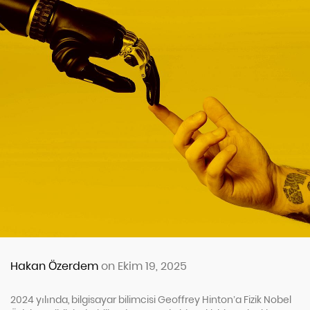
Hakan Özerdem
on Ekim 19, 2025
2024 yılında, bilgisayar bilimcisi Geoffrey Hinton’a Fizik Nobel