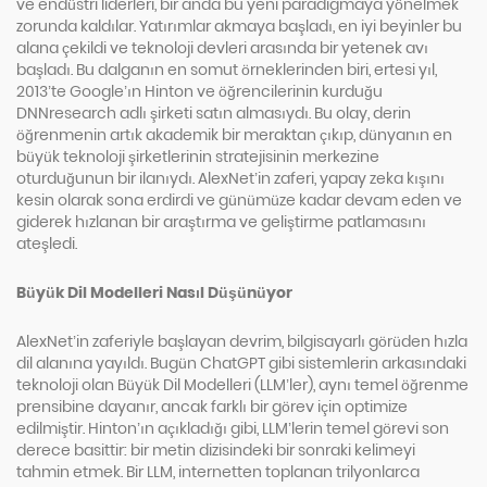
ve endüstri liderleri, bir anda bu yeni paradigmaya yönelmek
zorunda kaldılar. Yatırımlar akmaya başladı, en iyi beyinler bu
alana çekildi ve teknoloji devleri arasında bir yetenek avı
başladı. Bu dalganın en somut örneklerinden biri, ertesi yıl,
2013’te Google’ın Hinton ve öğrencilerinin kurduğu
DNNresearch adlı şirketi satın almasıydı. Bu olay, derin
öğrenmenin artık akademik bir meraktan çıkıp, dünyanın en
büyük teknoloji şirketlerinin stratejisinin merkezine
oturduğunun bir ilanıydı. AlexNet’in zaferi, yapay zeka kışını
kesin olarak sona erdirdi ve günümüze kadar devam eden ve
giderek hızlanan bir araştırma ve geliştirme patlamasını
ateşledi.
Büyük Dil Modelleri Nasıl Düşünüyor
AlexNet’in zaferiyle başlayan devrim, bilgisayarlı görüden hızla
dil alanına yayıldı. Bugün ChatGPT gibi sistemlerin arkasındaki
teknoloji olan Büyük Dil Modelleri (LLM’ler), aynı temel öğrenme
prensibine dayanır, ancak farklı bir görev için optimize
edilmiştir. Hinton’ın açıkladığı gibi, LLM’lerin temel görevi son
derece basittir: bir metin dizisindeki bir sonraki kelimeyi
tahmin etmek. Bir LLM, internetten toplanan trilyonlarca