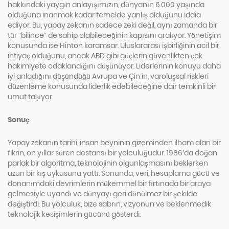
hakkındaki yaygın anlayışımızın, dünyanın 6.000 yaşında
olduğuna inanmak kadar temelde yanlış olduğunu iddia
ediyor. Bu, yapay zekanın sadece zeki değil, aynı zamanda bir
tür “bilince” de sahip olabileceğinin kapısını aralıyor. Yönetişim
konusunda ise Hinton karamsar. Uluslararası işbirliğinin acil bir
ihtiyaç olduğunu, ancak ABD gibi güçlerin güvenlikten çok
hakimiyete odaklandığını düşünüyor. Liderlerinin konuyu daha
iyi anladığını düşündüğü Avrupa ve Çin’in, varoluşsal riskleri
düzenleme konusunda liderlik edebileceğine dair temkinli bir
umut taşıyor.
Sonuç
Yapay zekanın tarihi, insan beyninin gizeminden ilham alan bir
fikrin, on yıllar süren destansı bir yolculuğudur. 1986’da doğan
parlak bir algoritma, teknolojinin olgunlaşmasını beklerken
uzun bir kış uykusuna yattı. Sonunda, veri, hesaplama gücü ve
donanımdaki devrimlerin mükemmel bir fırtınada bir araya
gelmesiyle uyandı ve dünyayı geri dönülmez bir şekilde
değiştirdi. Bu yolculuk, bize sabrın, vizyonun ve beklenmedik
teknolojik kesişimlerin gücünü gösterdi.