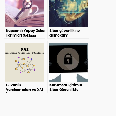
Kapsamlı Yapay Zeka
Siber güvenlik ne
Terimleri Sözlüğü
demektir?
Güvenlik
Kurumsal Eğitimle
Yanılsamaları ve XAI
Siber Güvenlikte
(Açıklanabilir Yapay
Uzmanlaşma: Kazanç
Zeka): Öz-Yansıtma
ve Yetkinlik Artışı
Döngüsünün (SRL)
Gerekliliği