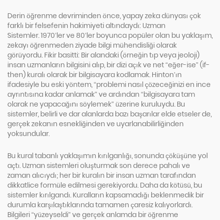
Derin öğrenme devriminden önce, yapay zeka dünyası çok
farklı bir felsefenin hakimiyeti altındaydı: Uzman
Sistemler. 1970’ler ve 80’ler boyunca popüler olan bu yaklaşım,
zekayı öğrenmeden ziyade bilgi mühendisliği olarak
görüyordu. Fikir basitti: Bir alandaki (örneğin tıp veya jeoloji)
insan uzmanların bilgisini alıp, bir dizi açık ve net “eğer-ise” (if-
then) kuralı olarak bir bilgisayara kodlamak. Hinton’ın
ifadesiyle bu eski yöntem, “problemi nasıl çözeceğinizi en ince
ayrıntısına kadar anlamak” ve ardından “bilgisayara tam
olarak ne yapacağını söylemek” üzerine kuruluydu. Bu
sistemler, belirli ve dar alanlarda bazı başarılar elde etseler de,
gerçek zekanın esnekliğinden ve uyarlanabilirliğinden
yoksundular.
Bu kural tabanlı yaklaşımın kırılganlığı, sonunda çöküşüne yol
açtı. Uzman sistemleri oluşturmak son derece pahalı ve
zaman alıcıydı; her bir kuralın bir insan uzman tarafından
dikkatlice formüle edilmesi gerekiyordu. Daha da kötüsü, bu
sistemler kırılgandı. Kuralların kapsamadığı beklenmedik bir
durumla karşılaştıklarında tamamen çaresiz kalıyorlardı.
Bilgileri “yüzeyseldi” ve gerçek anlamda bir öğrenme