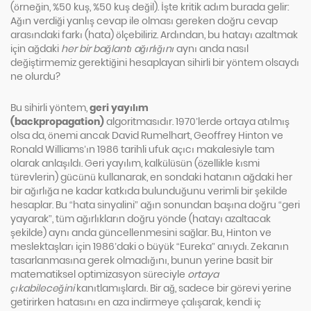
(örneğin, %50 kuş, %50 kuş değil). İşte kritik adım burada gelir:
Ağın verdiği yanlış cevap ile olması gereken doğru cevap
arasındaki farkı (hata) ölçebiliriz. Ardından, bu hatayı azaltmak
için ağdaki
her bir bağlantı ağırlığını
aynı anda nasıl
değiştirmemiz gerektiğini hesaplayan sihirli bir yöntem olsaydı
ne olurdu?
Bu sihirli yöntem,
geri yayılım
(backpropagation)
algoritmasıdır. 1970’lerde ortaya atılmış
olsa da, önemi ancak David Rumelhart, Geoffrey Hinton ve
Ronald Williams’ın 1986 tarihli ufuk açıcı makalesiyle tam
olarak anlaşıldı. Geri yayılım, kalkülüsün (özellikle kısmi
türevlerin) gücünü kullanarak, en sondaki hatanın ağdaki her
bir ağırlığa ne kadar katkıda bulunduğunu verimli bir şekilde
hesaplar. Bu “hata sinyalini” ağın sonundan başına doğru “geri
yayarak”, tüm ağırlıkların doğru yönde (hatayı azaltacak
şekilde) aynı anda güncellenmesini sağlar. Bu, Hinton ve
meslektaşları için 1986’daki o büyük “Eureka” anıydı. Zekanın
tasarlanmasına gerek olmadığını, bunun yerine basit bir
matematiksel optimizasyon süreciyle
ortaya
çıkabileceğini
kanıtlamışlardı. Bir ağ, sadece bir görevi yerine
getirirken hatasını en aza indirmeye çalışarak, kendi iç