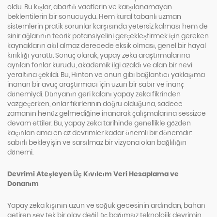
oldu. Bu kışlar, abartılı vaatlerin ve karşılanamayan
beklentilerin bir sonucuydu. Hem kural tabanlı uzman
sistemlerin pratik sorunlar karşısında yetersiz kalması hem de
sinir ağlarının teorik potansiyelini gerçekleştirmek için gereken
kaynakların akıl almaz derecede eksik olması, genel bir hayal
kırıklığı yarattı. Sonuç olarak, yapay zeka araştırmalarına
ayrılan fonlar kurudu, akademik ilgi azaldı ve alan bir nevi
yeraltına çekildi. Bu, Hinton ve onun gibi bağlantıcı yaklaşıma
inanan bir avuç araştırmacı için uzun bir sabır ve inanç
dönemiydi. Dünyanın geri kalanı yapay zeka fikrinden
vazgeçerken, onlar fikirlerinin doğru olduğuna, sadece
zamanın henüz gelmediğine inanarak çalışmalarına sessizce
devam ettiler. Bu, yapay zeka tarihinde genellikle gözden
kaçırılan ama en az devrimler kadar önemli bir dönemdir:
sabırlı bekleyişin ve sarsılmaz bir vizyona olan bağlılığın
dönemi.
Devrimi Ateşleyen Üç Kıvılcım Veri Hesaplama ve
Donanım
Yapay zeka kışının uzun ve soğuk gecesinin ardından, baharı
getiren şey tek bir olay değil, üç bağımsız teknolojik devrimin