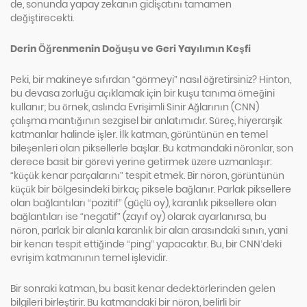
de, sonunda yapay zekanın gidişatını tamamen
değiştirecekti.
Derin Öğrenmenin Doğuşu ve Geri Yayılımın Keşfi
Peki, bir makineye sıfırdan “görmeyi” nasıl öğretirsiniz? Hinton,
bu devasa zorluğu açıklamak için bir kuşu tanıma örneğini
kullanır; bu örnek, aslında Evrişimli Sinir Ağlarının (CNN)
çalışma mantığının sezgisel bir anlatımıdır. Süreç, hiyerarşik
katmanlar halinde işler. İlk katman, görüntünün en temel
bileşenleri olan piksellerle başlar. Bu katmandaki nöronlar, son
derece basit bir görevi yerine getirmek üzere uzmanlaşır:
“küçük kenar parçalarını” tespit etmek. Bir nöron, görüntünün
küçük bir bölgesindeki birkaç piksele bağlanır. Parlak piksellere
olan bağlantıları “pozitif” (güçlü oy), karanlık piksellere olan
bağlantıları ise “negatif” (zayıf oy) olarak ayarlanırsa, bu
nöron, parlak bir alanla karanlık bir alan arasındaki sınırı, yani
bir kenarı tespit ettiğinde “ping” yapacaktır. Bu, bir CNN’deki
evrişim katmanının temel işlevidir.
Bir sonraki katman, bu basit kenar dedektörlerinden gelen
bilgileri birleştirir. Bu katmandaki bir nöron, belirli bir