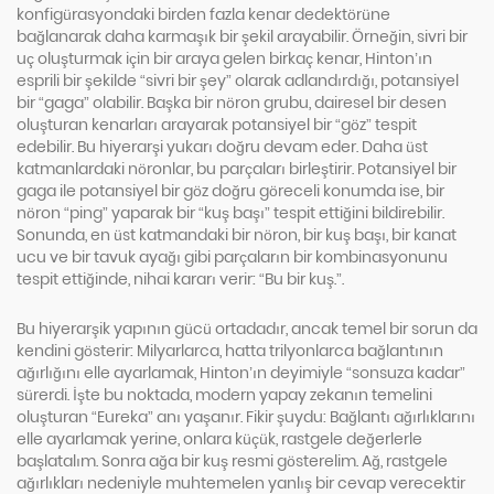
konfigürasyondaki birden fazla kenar dedektörüne
bağlanarak daha karmaşık bir şekil arayabilir. Örneğin, sivri bir
uç oluşturmak için bir araya gelen birkaç kenar, Hinton’ın
esprili bir şekilde “sivri bir şey” olarak adlandırdığı, potansiyel
bir “gaga” olabilir. Başka bir nöron grubu, dairesel bir desen
oluşturan kenarları arayarak potansiyel bir “göz” tespit
edebilir. Bu hiyerarşi yukarı doğru devam eder. Daha üst
katmanlardaki nöronlar, bu parçaları birleştirir. Potansiyel bir
gaga ile potansiyel bir göz doğru göreceli konumda ise, bir
nöron “ping” yaparak bir “kuş başı” tespit ettiğini bildirebilir.
Sonunda, en üst katmandaki bir nöron, bir kuş başı, bir kanat
ucu ve bir tavuk ayağı gibi parçaların bir kombinasyonunu
tespit ettiğinde, nihai kararı verir: “Bu bir kuş.”.
Bu hiyerarşik yapının gücü ortadadır, ancak temel bir sorun da
kendini gösterir: Milyarlarca, hatta trilyonlarca bağlantının
ağırlığını elle ayarlamak, Hinton’ın deyimiyle “sonsuza kadar”
sürerdi. İşte bu noktada, modern yapay zekanın temelini
oluşturan “Eureka” anı yaşanır. Fikir şuydu: Bağlantı ağırlıklarını
elle ayarlamak yerine, onlara küçük, rastgele değerlerle
başlatalım. Sonra ağa bir kuş resmi gösterelim. Ağ, rastgele
ağırlıkları nedeniyle muhtemelen yanlış bir cevap verecektir