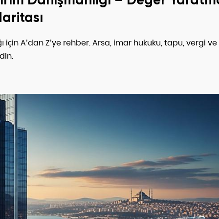
Haritası
 için A’dan Z’ye rehber. Arsa, imar hukuku, tapu, vergi ve
din.