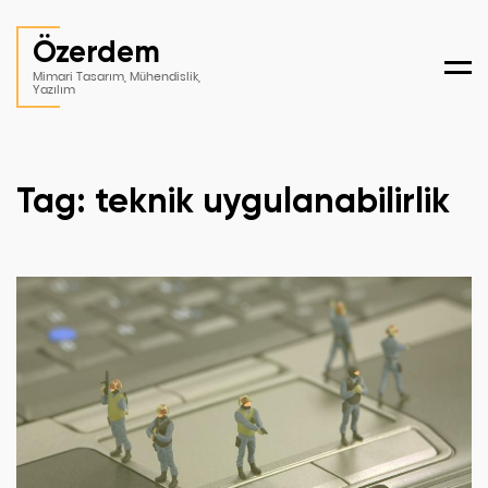
Özerdem
Men
Mimari Tasarım, Mühendislik,
Yazılım
Tag: teknik uygulanabilirlik