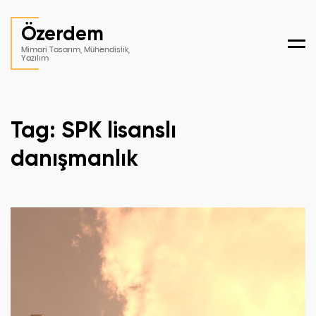
Özerdem
Men
Mimari Tasarım, Mühendislik,
Yazılım
Tag: SPK lisanslı
danışmanlık