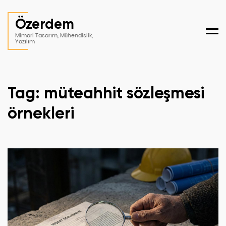
Özerdem
Men
Mimari Tasarım, Mühendislik,
Yazılım
Tag: müteahhit sözleşmesi
örnekleri