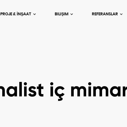
 PROJE & İNŞAAT
BILIŞIM
REFERANSLAR
alist iç mimar