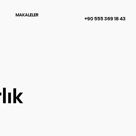
MAKALELER
+90 555 369 18 43
lık