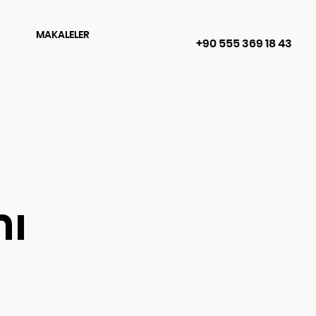
MAKALELER
+90 555 369 18 43
mı