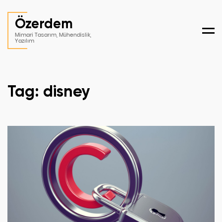
Özerdem
Men
Mimari Tasarım, Mühendislik,
Yazılım
Tag: disney