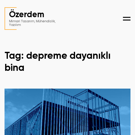
Özerdem
Men
Mimari Tasarım, Mühendislik,
Yazılım
Tag: depreme dayanıklı
bina