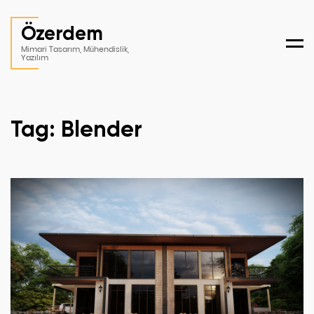
Özerdem
Men
Mimari Tasarım, Mühendislik,
Yazılım
Tag: Blender