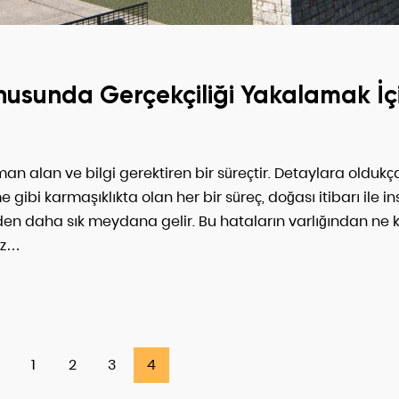
nusunda Gerçekçiliği Yakalamak İç
an alan ve bilgi gerektiren bir süreçtir. Detaylara oldukç
e gibi karmaşıklıkta olan her bir süreç, doğası itibarı ile i
rinden daha sık meydana gelir. Bu hataların varlığından ne
iz…
1
2
3
4