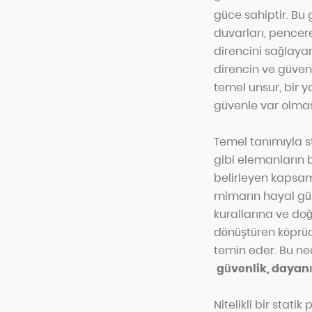
güce sahiptir. Bu 
duvarları, pencer
direncini sağlayan
direncin ve güvenl
temel unsur, bir 
güvenle var olması
Temel tanımıyla st
gibi elemanların b
belirleyen kapsaml
mimarın hayal gücü
kurallarına ve do
dönüştüren köprüd
temin eder. Bu ned
güvenlik, dayanı
Nitelikli bir statik