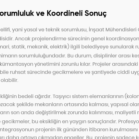
Sorumluluk ve Koordineli Sonuç
ellifi, yani yasal ve teknik sorumlusu, İnşaat Mühendisleri 
sidir.
Ancak projelendirme sürecinin genel koordinasyon
mari, statik, mekanik, elektrik) ilgili belediyeye sunularak
 mimarın sorumluluğundadır.
Bu durum, disiplinler arası kesin
kümantasyon yönetimini zorunlu kılar. Projeler arasındaki e
ı bile ruhsat sürecinde gecikmelere ve şantiyede ciddi u
olabilir.
liğinin bedeli ağırdır. Taşıyıcı sistem elemanlarının (kolo
ozacak şekilde mekanların ortasında kalması, yapısal o
rın son anda değiştirilmek zorunda kalınması, maliyetli r
gecikmeler, bu eksikliğin en yaygın sonuçlarıdır.
Profesyo
ntegrasyonun projenin ilk gününden itibaren kurulmasını
arı daha ortaya çıkmadan engeller. Bu, projenin sadece k