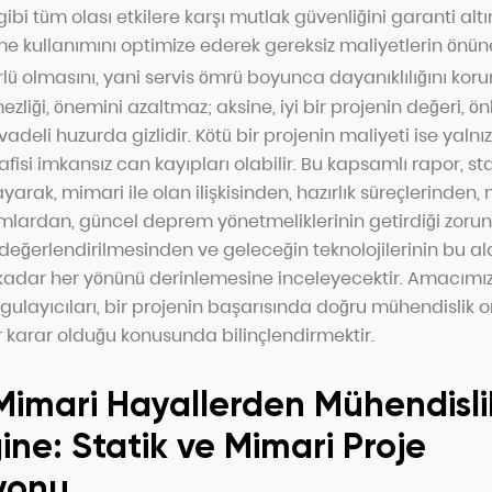
bi tüm olası etkilere karşı mutlak güvenliğini garanti altın
kullanımını optimize ederek gereksiz maliyetlerin önün
ü olmasını, yani servis ömrü boyunca dayanıklılığını koru
zliği, önemini azaltmaz; aksine, iyi bir projenin değeri, ön
adeli huzurda gizlidir. Kötü bir projenin maliyeti ise yalnı
isi imkansız can kayıpları olabilir. Bu kapsamlı rapor, sta
rak, mimari ile olan ilişkisinden, hazırlık süreçlerinden,
ımlardan, güncel deprem yönetmeliklerinin getirdiği zorun
değerlendirilmesinden ve geleceğin teknolojilerinin bu a
dar her yönünü derinlemesine inceleyecektir. Amacımız, 
ygulayıcıları, bir projenin başarısında doğru mühendislik 
ir karar olduğu konusunda bilinçlendirmektir.
Mimari Hayallerden Mühendisli
ine: Statik ve Mimari Proje
yonu