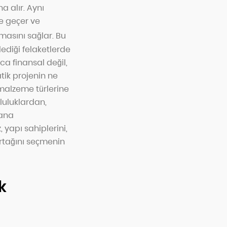
a alır. Aynı
e geçer ve
masını sağlar.
Bu
lediği felaketlerde
zca finansal değil,
tik projenin ne
 malzeme türlerine
luluklardan,
lana
yapı sahiplerini,
ortağını seçmenin
k