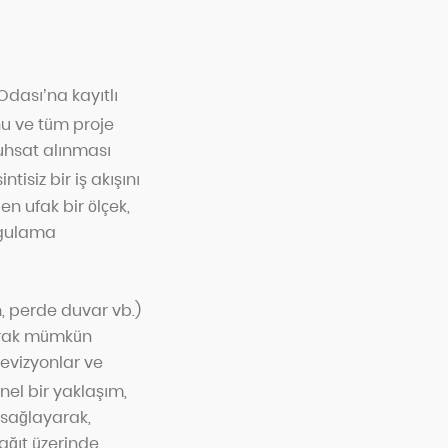
Odası’na kayıtlı
u ve tüm proje
 ruhsat alınması
tisiz bir iş akışını
n ufak bir ölçek,
ygulama
n, perde duvar vb.)
larak mümkün
evizyonlar ve
nel bir yaklaşım,
 sağlayarak,
ağıt üzerinde