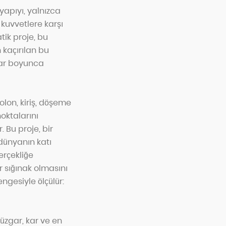
 yapıyı, yalnızca
kuvvetlere karşı
tik proje, bu
 kaçırılan bu
lar boyunca
olon, kiriş, döşeme
oktalarını
 Bu proje, bir
 dünyanın katı
erçekliğe
r sığınak olmasını
ngesiyle ölçülür:
 rüzgar, kar ve en