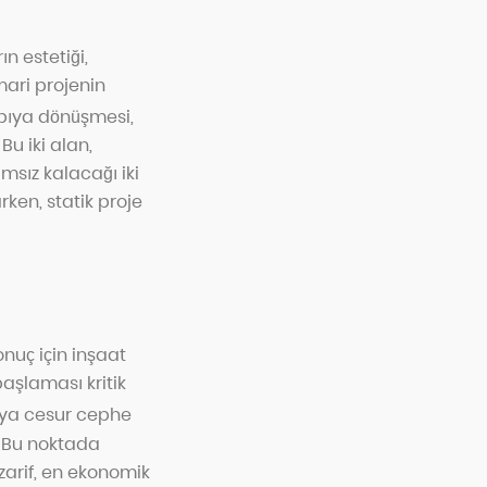
n estetiği,
mari projenin
pıya dönüşmesi,
Bu iki alan,
msız kalacağı iki
rken, statik proje
nuç için inşaat
aşlaması kritik
veya cesur cephe
r. Bu noktada
zarif, en ekonomik