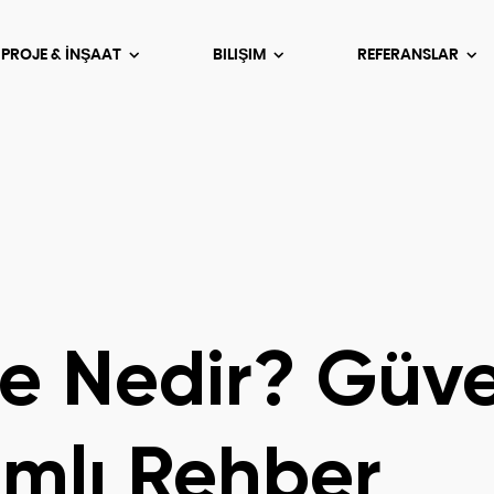
 PROJE & İNŞAAT
BILIŞIM
REFERANSLAR
je Nedir? Güve
amlı Rehber