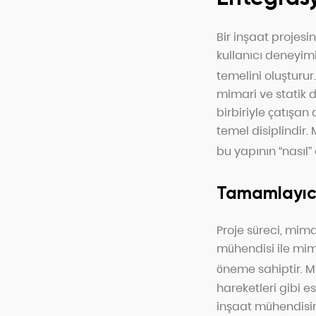
Bir inşaat projesi
kullanıcı deneyimi
temelini oluşturur.
mimari ve statik di
birbiriyle çatışan
temel disiplindir.
bu yapının “nasıl”
Tamamlayıcı D
Proje süreci, mima
mühendisi ile mim
öneme sahiptir.
Mi
hareketleri gibi es
inşaat mühendisini