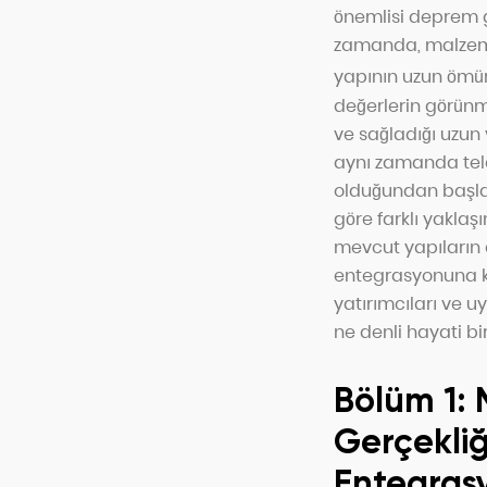
önemlisi deprem gi
zamanda, malzeme 
yapının uzun ömürl
değerlerin görünme
ve sağladığı uzun v
aynı zamanda telaf
olduğundan başlaya
göre farklı yaklaş
mevcut yapıların 
entegrasyonuna ka
yatırımcıları ve u
ne denli hayati b
Bölüm 1: 
Gerçekliğ
Entegras