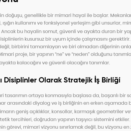
nin doğuşu, genellikle bir mimari hayal ile başlar. Mekanları
, ışığın kullanımı ve fonksiyonel yerleşim gibi unsurlar, mi
Ancak bu hayalin somut, güvenli ve ayakta duran bir ya
siplinlerin kusursuz bir uyum içinde çalışmasını gerektirir. 
 değil, birbirini tamamlayan ve biri olmadan diğerinin anla
 Mimari proje, bir yapının “ne” ve “neden” olduğunu tanımla
 ayakta kalacağını ve güvenli olacağını tanımlar.
isiplinler Olarak Stratejik İş Birliği
ri tasarımın ortaya konmasıyla başlasa da, başarılı bir so
ar arasındaki diyalog ve iş birliğinin en erken aşamada b
marın geniş açıklıklar, konsollar, karmaşık geometriler 
tetik tercihleri, doğrudan yapının taşıyıcı sistemini etkile
n görevi, mimari vizyonu sınırlamak değil, bu vizyonu en 