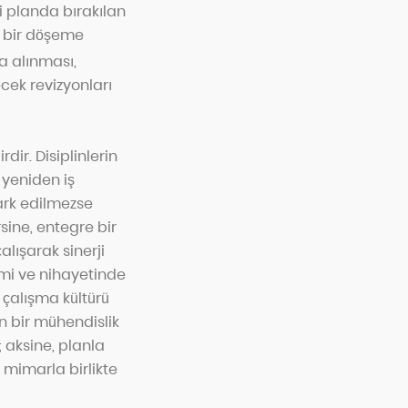
i planda bırakılan
el bir döşeme
a alınması,
cek revizyonları
dir. Disiplinlerin
e yeniden iş
fark edilmezse
sine, entegre bir
lışarak sinerji
limi ve nihayetinde
 çalışma kültürü
n bir mühendislik
; aksine, planla
 mimarla birlikte