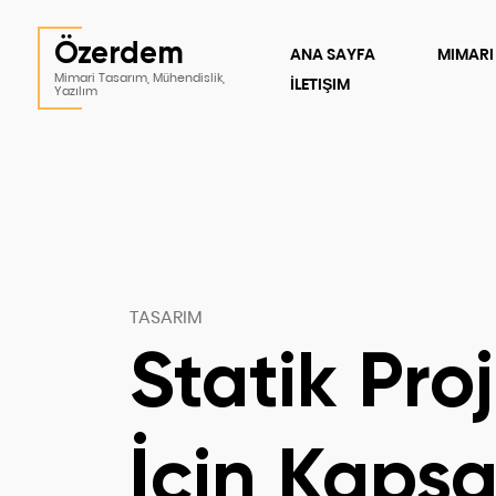
Özerdem
ANA SAYFA
MIMARI
Mimari Tasarım, Mühendislik,
İLETIŞIM
Yazılım
TASARIM
Statik Pro
İçin Kaps