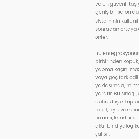
ve en güvenli taş
geniş bir salon açı
sisteminin kullanıl
sonradan ortaya ç
önler.
Bu entegrasyonun v
birbirinden kopuk, 
yapma kaçınılmazdı
veya geç fark edil
yaklaşımda, mimari
yaratır. Bu sinerji
daha düşük toplam 
değil, aynı zaman
firması, kendisine
aktif bir diyalog 
çalışır.