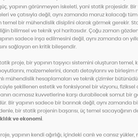
güç, yapının görünmeyen iskeleti, yani statik projesidir.
Bir
eleri ve çatısıyla değil, aynı zamanda maruz kalacağı tüm 
 temel bir mühendislik disiplini olarak görmek gerekir. Sta
iğin bilimsel ve teknik yol haritasıdır. Çoğu zaman gözden
yapının sadece inşa edilmesini değil, aynı zamanda on yıl
nı sağlayan en kritik bileşendir.
atik proje, bir yapının taşıyıcı sistemini oluşturan temel, k
oyutlarını, malzemelerini, donatı detaylarını ve birleşim n
ı mühendislik hesaplamaları ve teknik çizimler bütünüdür.
yle şekillenen estetik ve fonksiyonel bir vizyonu, fiziksel
ğanın acımasız kuvvetlerine karşı durabilecek somut bir g
ür. Bir yapının sadece bir barınak değil, aynı zamanda bi
enle, bir statik projenin başarısı, üç temel sacayağının de
klılık ve ekonomi
.
 proje, yapının kendi ağırlığı, içindeki canlı ve cansız yükler,