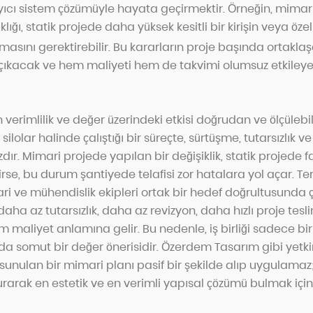
ıyıcı sistem çözümüyle hayata geçirmektir. Örneğin, mimar
klığı, statik projede daha yüksek kesitli bir kirişin veya öz
masını gerektirebilir.
Bu kararların proje başında ortaklaş
ıkacak ve hem maliyeti hem de takvimi olumsuz etkileye
erimlilik ve değer üzerindeki etkisi doğrudan ve ölçülebilir
silolar halinde çalıştığı bir süreçte, sürtüşme, tutarsızlık v
r. Mimari projede yapılan bir değişiklik, statik projede 
irse, bu durum şantiyede telafisi zor hatalara yol açar. Ter
 ve mühendislik ekipleri ortak bir hedef doğrultusunda ça
, daha az tutarsızlık, daha az revizyon, daha hızlı proje tes
maliyet anlamına gelir. Bu nedenle, iş birliği sadece bir
da somut bir değer önerisidir. Özerdem Tasarım gibi yetki
 sunulan bir mimari planı pasif bir şekilde alıp uygulamaz
kurarak en estetik ve en verimli yapısal çözümü bulmak için