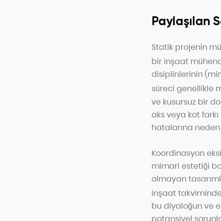
Paylaşılan 
Statik projenin mü
bir inşaat mühendi
disiplinlerinin (mi
süreci genellikle
ve kusursuz bir do
aks veya kot fark
hatalarına neden 
Koordinasyon eksik
mimari estetiği b
olmayan tasarımla
inşaat takviminde 
bu diyaloğun ve e
potansiyel sorunl