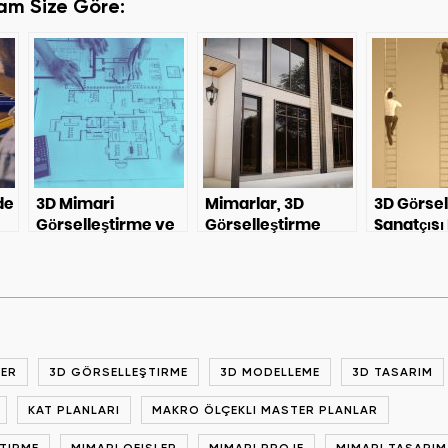
am Size Göre:
de
3D Mimari
Mimarlar, 3D
3D Görsel
Görselleştirme ve
Görselleştirme
Sanatçısı 
n
Sektöre Faydaları
Çalışmalarınızı
Olunur?
Neden Tercih
Etmiyor? — Bölüm 3
LER
3D GÖRSELLEŞTIRME
3D MODELLEME
3D TASARIM
KAT PLANLARI
MAKRO ÖLÇEKLI MASTER PLANLAR