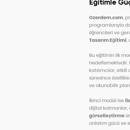
Eğitimle Gü
Ozerdem.com
, p
programlarıyla da 
öğrencileri ve genç
Tasarım Eğitimi
,
Bu eğitimin ilk mo
hedeflemektedir. K
katılımcılar, etkili
süresince özellikl
ve okunabilir planl
İkinci modül ise
il
dijital katmanlar,
görselleştirme
ür
anlatım gücü ve est