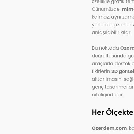
özellikle grafik tem
Günümüzde,
mima
kalmaz, aynı zaman
yerlerde, çizimler 
anlaşılabilir kılar.
Bu noktada
Ozer
doğrultusunda görs
araçlarla destekl
fikirlerin
3D görse
aktarılmasını sağla
genç tasarımcılar
niteliğindedir.
Her Ölçekte 
Ozerdem.com
, k