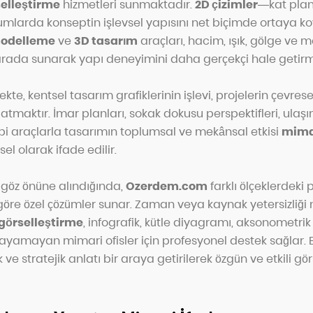
elleştirme
hizmetleri sunmaktadır.
2D çizimler
—kat planl
mlarda konseptin işlevsel yapısını net biçimde ortaya k
odelleme
ve
3D tasarım
araçları, hacim, ışık, gölge ve 
r arada sunarak yapı deneyimini daha gerçekçi hale getirm
ekte, kentsel tasarım grafiklerinin işlevi, projelerin çevre
nlatmaktır. İmar planları, sokak dokusu perspektifleri, ulaş
ibi araçlarla tasarımın toplumsal ve mekânsal etkisi
mimar
l olarak ifade edilir.
ği göz önüne alındığında,
Ozerdem.com
farklı ölçeklerdeki 
göre özel çözümler sunar. Zaman veya kaynak yetersizliği 
görselleştirme
, infografik, kütle diyagramı, aksonometrik
ayamayan mimari ofisler için profesyonel destek sağlar. B
ve stratejik anlatı bir araya getirilerek özgün ve etkili gör