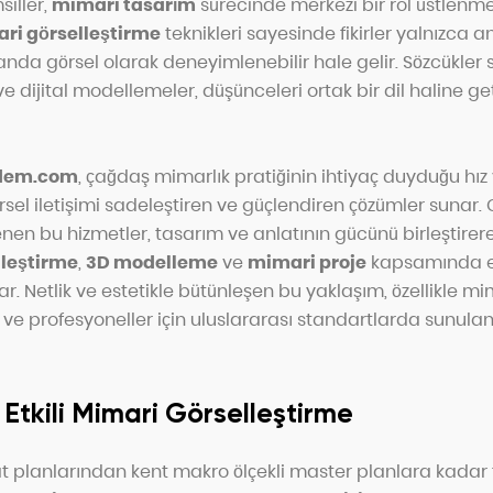
siller,
mimari tasarım
sürecinde merkezi bir rol üstlenme
ri görselleştirme
teknikleri sayesinde fikirler yalnızca a
da görsel olarak deneyimlenebilir hale gelir. Sözcükler sın
ve dijital modellemeler, düşünceleri ortak bir dil haline ge
dem.com
, çağdaş mimarlık pratiğinin ihtiyaç duyduğu hız 
el iletişimi sadeleştiren ve güçlendiren çözümler sunar. G
enen bu hizmetler, tasarım ve anlatının gücünü birleştire
lleştirme
,
3D modelleme
ve
mimari proje
kapsamında et
r. Netlik ve estetikle bütünleşen bu yaklaşım, özellikle mim
 ve profesyoneller için uluslararası standartlarda sunula
Etkili Mimari Görselleştirme
at planlarından kent makro ölçekli master planlara kadar f