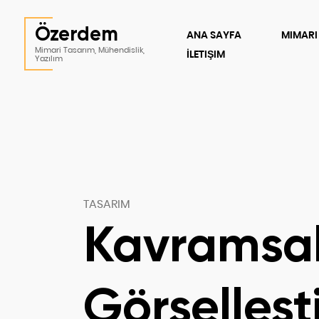
Özerdem
ANA SAYFA
MIMARI
Mimari Tasarım, Mühendislik,
İLETIŞIM
Yazılım
TASARIM
Kavramsall
Görselleşt