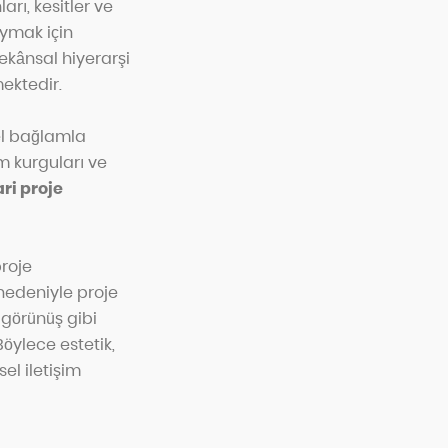
arı, kesitler ve
oymak için
mekânsal hiyerarşi
ektedir.
sel bağlamla
ım kurguları ve
i proje
proje
nedeniyle proje
 görünüş gibi
öylece estetik,
sel iletişim