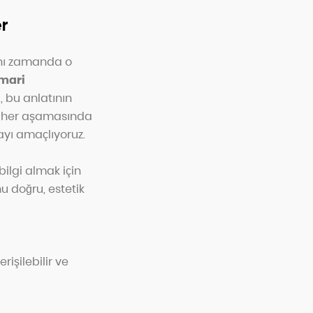
er
aynı zamanda o
mari
, bu anlatının
in her aşamasında
ayı amaçlıyoruz.
ilgi almak için
u doğru, estetik
rişilebilir ve