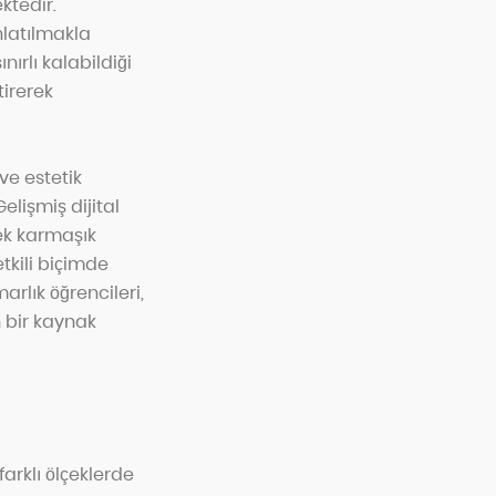
ktedir.
nlatılmakla
ırlı kalabildiği
tirerek
ve estetik
elişmiş dijital
rek karmaşık
kili biçimde
arlık öğrencileri,
n bir kaynak
arklı ölçeklerde