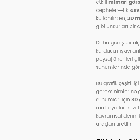
etkili
mimari görs
cepheler—ilk sunu
kullanılırken,
3D m
gibi unsurları bi
Daha geniş bir ölç
kurduğu ilişkiyi a
peyzaj önerileri g
sunumlarında görse
Bu grafik çeşitlili
gereksinimlerine 
sunumları için
3D 
materyaller hazırl
kavramsal derinlik 
araçları üretilir.