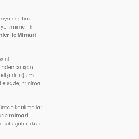
ğlayan eğitim
teyen mimarlık
ler ile Mimari
sini
rinden çalışan
liştirir. Eğitim
ile sade, minimal
ümde katılımcılar,
tede
mimari
hale getirilirken,