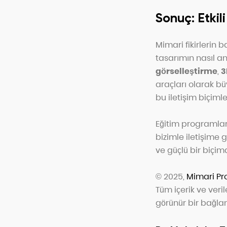
Sonuç: Etkil
Mimari fikirlerin 
tasarımın nasıl anl
görselleştirme
,
3
araçları olarak b
bu iletişim biçim
Eğitim programları
bizimle iletişime 
ve güçlü bir biçim
© 2025,
Mimari Pr
Tüm içerik ve veril
görünür bir bağlan