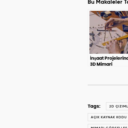
Bu Makaleler T
İnşaat Projelerin
3D Mimari
Görselleştirmeni
Avantajları
Tags:
2D ÇIZIM
AÇIK KAYNAK KODU