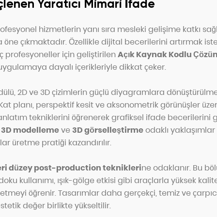
çlenen Yaratıcı Mimari İfade
rofesyonel hizmetlerin yanı sıra mesleki gelişime katkı sa
öne çıkmaktadır. Özellikle dijital becerilerini artırmak is
 profesyoneller için geliştirilen
Açık Kaynak Kodlu Çözüm
 uygulamaya dayalı içerikleriyle dikkat çeker.
dülü, 2D ve 3D çizimlerin güçlü diyagramlara dönüştürülme
at planı, perspektif kesit ve aksonometrik görünüşler üze
 anlatım tekniklerini öğrenerek grafiksel ifade becerilerini ge
e
3D modelleme
ve
3D görselleştirme
odaklı yaklaşımlar 
ar üretme pratiği kazandırılır.
eri düzey post-production teknikleri
ne odaklanır. Bu böl
 doku kullanımı, ışık-gölge etkisi gibi araçlarla yüksek kali
etmeyi öğrenir. Tasarımlar daha gerçekçi, temiz ve çarpıcı 
etik değer birlikte yükseltilir.