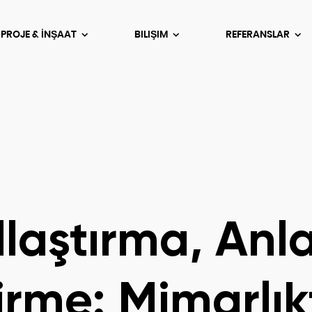
 PROJE & İNŞAAT
BILIŞIM
REFERANSLAR
aştırma, Anla
irme: Mimarlık