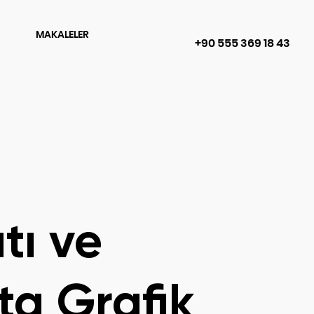
MAKALELER
+90 555 369 18 43
tı ve
ta Grafik