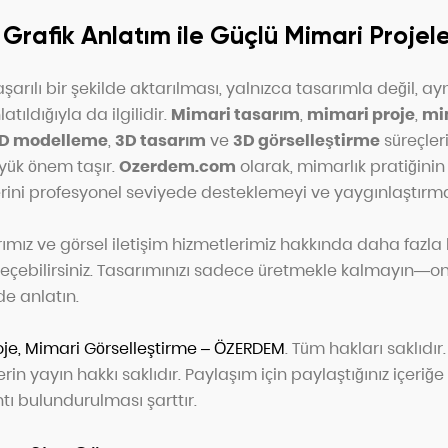
i Grafik Anlatım ile Güçlü Mimari Projel
başarılı bir şekilde aktarılması, yalnızca tasarımla değil, 
atıldığıyla da ilgilidir.
Mimari tasarım
,
mimari proje
,
mi
D modelleme
,
3D tasarım
ve
3D görselleştirme
süreçleri
üyük önem taşır.
Ozerdem.com
olarak, mimarlık pratiğin
lerini profesyonel seviyede desteklemeyi ve yaygınlaştırm
mız ve görsel iletişim hizmetlerimiz hakkında daha fazla b
geçebilirsiniz. Tasarımınızı sadece üretmekle kalmayın—on
de anlatın.
oje, Mimari Görselleştirme – ÖZERDEM
. Tüm hakları saklıdır.
erin yayın hakkı saklıdır. Paylaşım için paylaştığınız içeriğe e
tı bulundurulması şarttır.