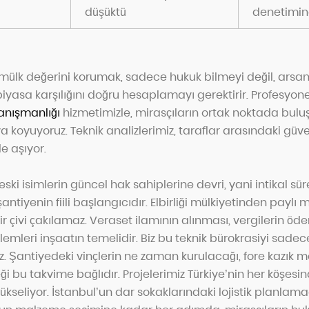
düşüktü
denetimind
 mülk değerini korumak, sadece hukuk bilmeyi değil, arsan
iyasa karşılığını doğru hesaplamayı gerektirir. Profesyonel
Danışmanlığı
hizmetimizle, mirasçıların ortak noktada buluş
koyuyoruz. Teknik analizlerimiz, taraflar arasındaki güv
e aşıyor.
eski isimlerin güncel hak sahiplerine devri, yani intikal sür
ntiyenin fiili başlangıcıdır. Elbirliği mülkiyetinden paylı 
r çivi çakılamaz. Veraset ilamının alınması, vergilerin ö
lemleri inşaatın temelidir. Biz bu teknik bürokrasiyi sadece
. Şantiyedeki vinçlerin ne zaman kurulacağı, fore kazık m
 bu takvime bağlıdır. Projelerimiz Türkiye’nin her köşesinde
ükseliyor. İstanbul’un dar sokaklarındaki lojistik planla