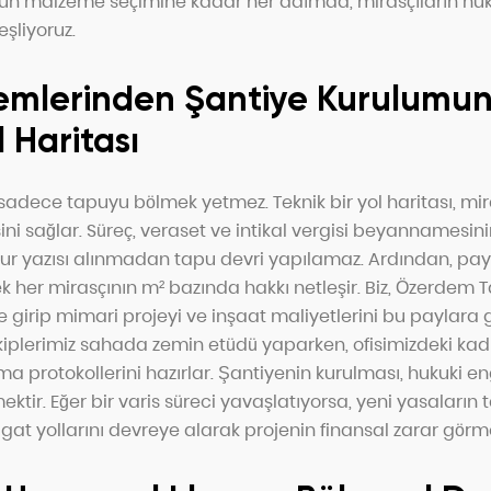
gun malzeme seçimine kadar her adımda, mirasçıların huku
eşliyoruz.
şlemlerinden Şantiye Kurulumu
l Haritası
sadece tapuyu bölmek yetmez. Teknik bir yol haritası, mir
ini sağlar. Süreç, veraset ve intikal vergisi beyannamesini
tur yazısı alınmadan tapu devri yapılamaz. Ardından, payl
k her mirasçının m² bazında hakkı netleşir. Biz, Özerdem 
irip mimari projeyi ve inşaat maliyetlerini bu paylara 
ekiplerimiz sahada zemin etüdü yaparken, ofisimizdeki ka
şma protokollerini hazırlar. Şantiyenin kurulması, hukuki 
tir. Eğer bir varis süreci yavaşlatıyorsa, yeni yasaların t
ligat yollarını devreye alarak projenin finansal zarar görm