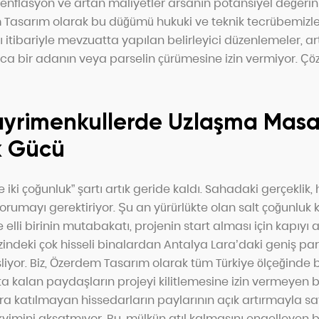
 enflasyon ve artan maliyetler arsanın potansiyel değeri
dem Tasarım olarak bu düğümü hukuki ve teknik tecrübemiz
ı itibariyle mevzuatta yapılan belirleyici düzenlemeler, artı
ca bir adanın veya parselin çürümesine izin vermiyor. Ç
ayrimenkullerde Uzlaşma Masas
k Gücü
e iki çoğunluk” şartı artık geride kaldı. Sahadaki gerçeklik, 
orumayı gerektiriyor. Şu an yürürlükte olan salt çoğunluk k
elli birinin mutabakatı, projenin start alması için kapıyı
indeki çok hisseli binalardan Antalya Lara’daki geniş par
şliyor. Biz, Özerdem Tasarım olarak tüm Türkiye ölçeğinde 
kta kalan paydaşların projeyi kilitlemesine izin vermeyen 
a katılmayan hissedarların paylarının açık artırmayla sat
akvimini aksatmıyor. Bu, mülkün atıl kalmasını engelleyen 