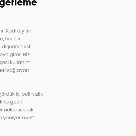
eğerleme
ır. Kadıköy’ün
, her bir
 diğerinin üst
ye girer. Biz
çesi kullanım
leti sağlayan
dük ki, belirsizlik
ira getiri
her noktasındaki
m yeniyor mu?”