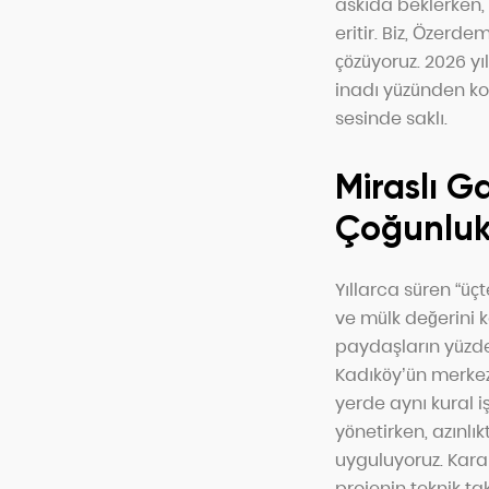
askıda beklerken,
eritir. Biz, Özer
çözüyoruz. 2026 yıl
inadı yüzünden ko
sesinde saklı.
Miraslı G
Çoğunlu
Yıllarca süren “üçt
ve mülk değerini k
paydaşların yüzde 
Kadıköy’ün merkez
yerde aynı kural i
yönetirken, azınlı
uyguluyoruz. Karar
projenin teknik t