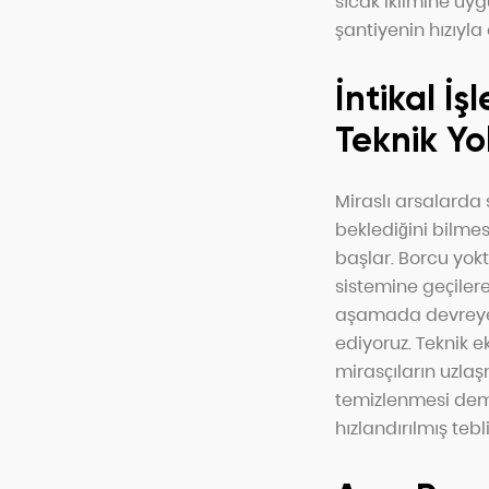
sıcak iklimine uy
şantiyenin hızıyla 
İntikal İ
Teknik Yo
Miraslı arsalarda 
beklediğini bilmes
başlar. Borcu yok
sistemine geçilere
aşamada devreye g
ediyoruz. Teknik 
mirasçıların uzla
temizlenmesi demek
hızlandırılmış teb