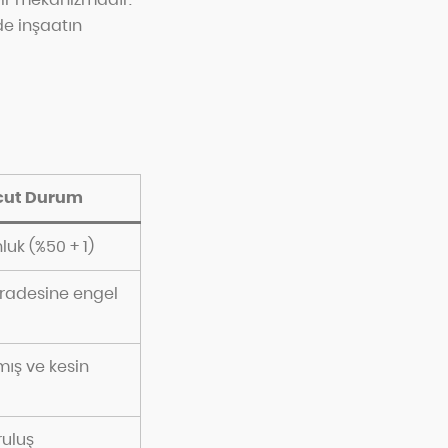
de inşaatın
cut Durum
luk (%50 + 1)
iradesine engel
mış ve kesin
ruluş