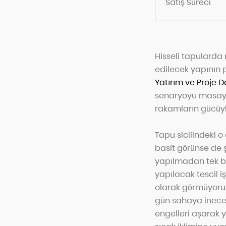
Satış Süreci
Hisseli tapularda
edilecek yapının p
Yatırım ve Proje 
senaryoyu masaya 
rakamların gücüyl
Tapu sicilindeki o 
basit görünse de şa
yapılmadan tek bi
yapılacak tescil iş
olarak görmüyoruz
gün sahaya ineceği
engelleri aşarak y