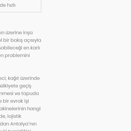
e hızlı
ın üzerine inşa
 bir bakış açısıyla
abileceği en karlı
en problemini
eci, kağıt üzerinde
mülkiyete geçiş
denmesi ve tapuda
 bir evrak işi
akinelerinin hangi
, lojistik
madan Antalya’nın