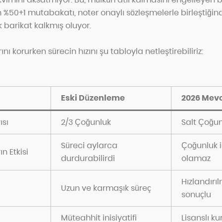
50+1 mutabakatı, noter onaylı sözleşmelerle birleştiğin
 barikat kalkmış oluyor.
ını korurken sürecin hızını şu tabloyla netleştirebiliriz:
Eski Düzenleme
2026 Mev
ısı
2/3 Çoğunluk
Salt Çoğun
Süreci aylarca
Çoğunluk 
ın Etkisi
durdurabilirdi
olamaz
Hızlandırıl
Uzun ve karmaşık süreç
sonuçlu
Müteahhit inisiyatifi
Lisanslı ku