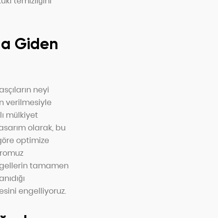
ki temizliğini
na Giden
asçıların neyi
n verilmesiyle
ı mülkiyet
Tasarım olarak, bu
göre optimize
dromuz
engellerin tamamen
anıdığı
esini engelliyoruz.