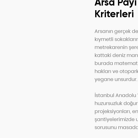
Arsa Payı
Kriterleri
Arsanın gerçek değ
kıymetli sokaklar
metrekarenin şerefi
kattaki deniz manz
burada matematiks
hakları ve otopark
yegane unsurdur.
İstanbul Anadolu Y
huzursuzluk doğuru
projeksiyonları, en
şantiyelerimizde 
sorusunu masadan