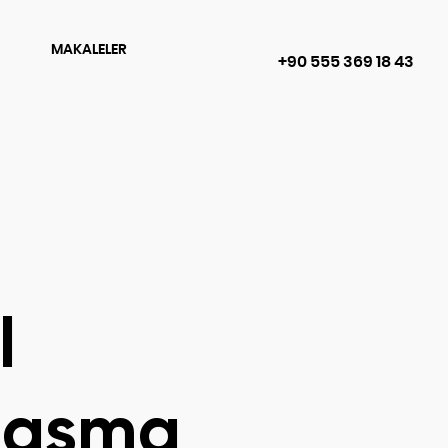
MAKALELER
+90 555 369 18 43
l
laşma