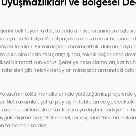
 Uyuşmazlıkları ve Bölgesel D
erini belirleyen faktör, tapudaki hisse oranından fazlasıd
ında ya da Antalya Muratpaşa’da denize nazır bir parselde
yesi farklıdır. Bir mirasçının zemin kattaki dükkan payı ile
aralı daire beklentisi çatıştığında, teknik değerleme devre
el bir terazi kuruyoruz. Şerefiye hesaplamaları, kat bah
 tahsisleri gibi teknik detaylar, mirasçılar arasındaki ada
akası’nın köklü mahallelerinde yürüttüğümüz projelerde gör
r. Net rakamlar, şeffaf paylaşım tabloları ve gelecekteki k
 katı muhalifleri bile ortak karara yaklaştırır. Türkiye’nin 
uyguladığımız bu şeffaf model, mirasçıların “acaba hakkı
 tamamen kaldırır.