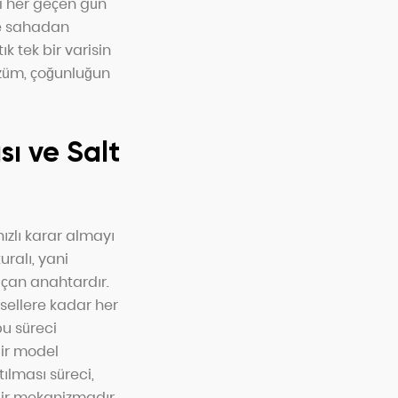
ni her geçen gün
le sahadan
k tek bir varisin
özüm, çoğunluğun
ı ve Salt
hızlı karar almayı
uralı, yani
 açan anahtardır.
sellere kadar her
bu süreci
bir model
ılması süreci,
bir mekanizmadır.