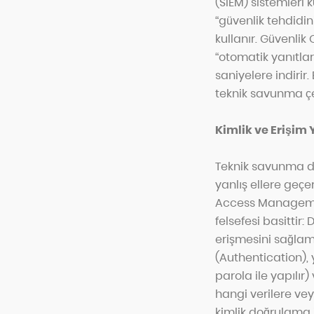
(SIEM) sistemleri 
“güvenlik tehdidin
kullanır. Güvenlik
“otomatik yanıtlar
saniyelere indirir.
teknik savunma çe
Kimlik ve Erişim Y
Teknik savunma duv
yanlış ellere geçe
Access Management 
felsefesi basittir
erişmesini sağlama
(Authentication), y
parola ile yapılır
hangi verilere vey
kimlik doğrulama i