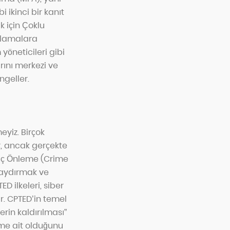
 ikinci bir kanıt
k için Çoklu
gulamalara
yöneticileri gibi
rını merkezi ve
ngeller.
eyiz. Birçok
r, ancak gerçekte
Suç Önleme (Crime
caydırmak ve
ED ilkeleri, siber
ir. CPTED’in temel
erin kaldırılması”
kime ait olduğunu