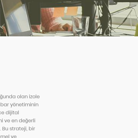
uğunda olan izole
tibar yönetiminin
e dijital
ni ve en değerli
u strateji, bir
emel ve