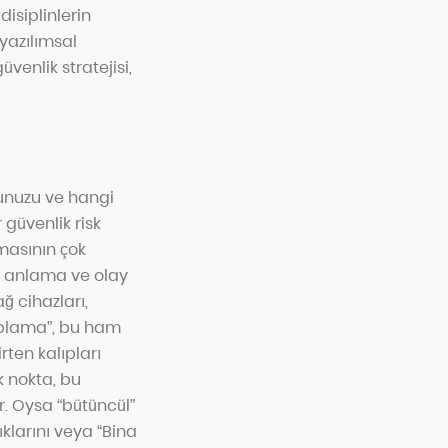
disiplinlerin
 yazılımsal
venlik stratejisi,
uğunuzu ve hangi
 güvenlik risk
amasının çok
nı anlama ve olay
ğ cihazları,
toplama”, bu ham
rten kalıpları
ik nokta, bu
r. Oysa “bütüncül”
ıklarını veya “Bina