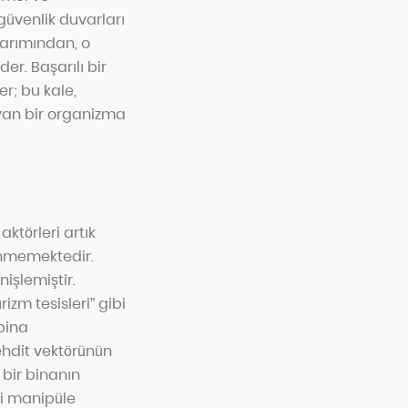
güvenlik duvarları
sarımından, o
r. Başarılı bir
er; bu kale,
ayan bir organizma
aktörleri artık
inmemektedir.
nişlemiştir.
rizm tesisleri” gibi
 bina
ehdit vektörünün
 bir binanın
ini manipüle