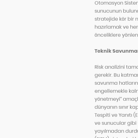
Otomasyon Sistemle
sunucunun bulundu
stratejide kör bir 
hazırlamak ve her 
önceliklere yönlen
Teknik Savunmanı
Risk analizini ta
gerekir. Bu katman
savunma hatlarını 
engellemekle kalma
yönetmeyi” amaçlar
dünyanın sınır kap
Tespiti ve Yanıtı (
ve sunucular gibi 
yayılmadan durdur