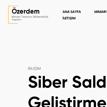
Özerdem
ANA SAYFA
MIMARI
Mimari Tasarım, Mühendislik,
İLETIŞIM
Yazılım
BILIŞIM
Siber Saldı
Geliştirme