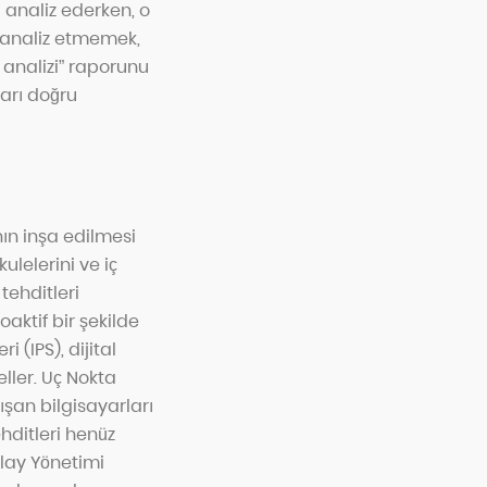
 analiz ederken, o
 analiz etmemek,
i analizi” raporunu
ları doğru
ın inşa edilmesi
ulelerini ve iç
tehditleri
aktif bir şekilde
 (IPS), dijital
eller. Uç Nokta
lışan bilgisayarları
ehditleri henüz
lay Yönetimi