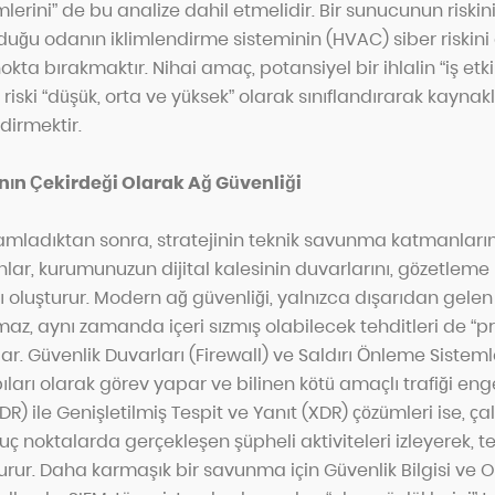
rini” de bu analize dahil etmelidir. Bir sunucunun riskini
ğu odanın iklimlendirme sisteminin (HVAC) siber riskini
nokta bırakmaktır. Nihai amaç, potansiyel bir ihlalin “iş etk
riski “düşük, orta ve yüksek” olarak sınıflandırarak kaynak
dirmektir.
n Çekirdeği Olarak Ağ Güvenliği
mamladıktan sonra, stratejinin teknik savunma katmanların
lar, kurumunuzun dijital kalesinin duvarlarını, gözetleme k
oluşturur. Modern ağ güvenliği, yalnızca dışarıdan gelen 
z, aynı zamanda içeri sızmış olabilecek tehditleri de “pro
. Güvenlik Duvarları (Firewall) ve Saldırı Önleme Sistemleri
ıları olarak görev yapar ve bilinen kötü amaçlı trafiği eng
EDR) ile Genişletilmiş Tespit ve Yanıt (XDR) çözümleri ise, ça
uç noktalarda gerçekleşen şüpheli aktiviteleri izleyerek, t
ur. Daha karmaşık bir savunma için Güvenlik Bilgisi ve O