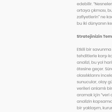
edebilir. “Nesneler
ortaya çıkması, bu
zafiyetlerin” ne ka
bu iki dünyanın k
Stratejinizin Tem
Etkili bir savunma
tehditlerle karşı 
analizi, bu yol har
ötesine geçer. Sür
olasılıklarını inc
sunucular, olay g
verileri anlamlı bi
aramak için “veri a
analizin kapsamıdı
bir yaklaşım, kurum