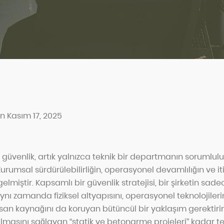
n Kasım 17, 2025
r güvenlik, artık yalnızca teknik bir departmanın sorumlul
 Kurumsal sürdürülebilirliğin, operasyonel devamlılığın ve i
elmiştir. Kapsamlı bir güvenlik stratejisi, bir şirketin sadec
 aynı zamanda fiziksel altyapısını, operasyonel teknolojileri
an kaynağını da koruyan bütüncül bir yaklaşım gerektirir. B
lmasını sağlayan “statik ve betonarme projeleri” kadar t