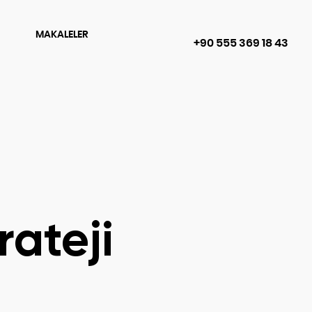
MAKALELER
+90 555 369 18 43
rateji