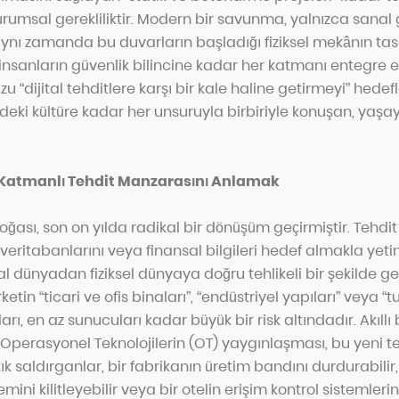
rumsal gerekliliktir. Modern bir savunma, yalnızca sanal 
ynı zamanda bu duvarların başladığı fiziksel mekânın ta
nsanların güvenlik bilincine kadar her katmanı entegre ede
u “dijital tehditlere karşı bir kale haline getirmeyi” hedefl
deki kültüre kadar her unsuruyla birbiriyle konuşan, yaş
atmanlı Tehdit Manzarasını Anlamak
oğası, son on yılda radikal bir dönüşüm geçirmiştir. Tehdit 
eritabanlarını veya finansal bilgileri hedef almakla yet
ital dünyadan fiziksel dünyaya doğru tehlikeli bir şekilde ge
etin “ticari ve ofis binaları”, “endüstriyel yapıları” veya “tu
arı, en az sunucuları kadar büyük bir risk altındadır. Akıllı
e Operasyonel Teknolojilerin (OT) yaygınlaşması, bu yeni t
ık saldırganlar, bir fabrikanın üretim bandını durdurabilir,
mini kilitleyebilir veya bir otelin erişim kontrol sistemler