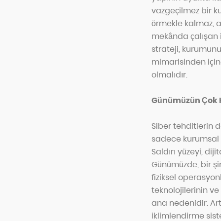
vazgeçilmez bir ku
örmekle kalmaz, a
mekânda çalışan i
strateji, kurumunuz
mimarisinden için
olmalıdır.
Günümüzün Çok K
Siber tehditlerin d
sadece kurumsal v
Saldırı yüzeyi, dij
Günümüzde, bir şirk
fiziksel operasyonl
teknolojilerinin v
ana nedenidir. Art
iklimlendirme siste