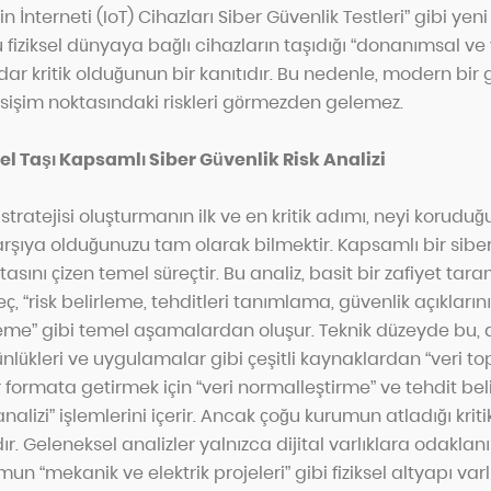
in İnterneti (IoT) Cihazları Siber Güvenlik Testleri” gibi yeni 
 fiziksel dünyaya bağlı cihazların taşıdığı “donanımsal ve
dar kritik olduğunun bir kanıtıdır. Bu nedenle, modern bir gü
esişim noktasındaki riskleri görmezden gelemez.
el Taşı Kapsamlı Siber Güvenlik Risk Analizi
 stratejisi oluşturmanın ilk ve en kritik adımı, neyi korud
karşıya olduğunuzu tam olarak bilmektir. Kapsamlı bir siber
itasını çizen temel süreçtir. Bu analiz, basit bir zafiyet tar
eç, “risk belirleme, tehditleri tanımlama, güvenlik açıkları
eleme” gibi temel aşamalardan oluşur. Teknik düzeyde bu, a
ünlükleri ve uygulamalar gibi çeşitli kaynaklardan “veri 
r formata getirmek için “veri normalleştirme” ve tehdit beli
nalizi” işlemlerini içerir. Ancak çoğu kurumun atladığı krit
r. Geleneksel analizler yalnızca dijital varlıklara odaklanı
un “mekanik ve elektrik projeleri” gibi fiziksel altyapı varl