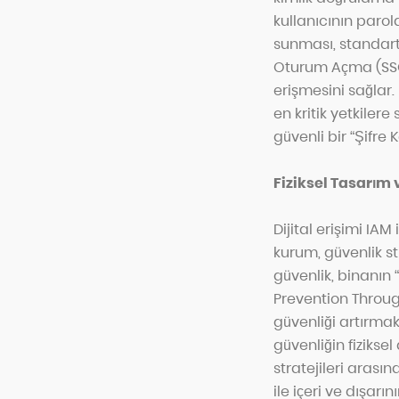
kullanıcının parol
sunması, standart b
Oturum Açma (SSO) 
erişmesini sağlar.
en kritik yetkiler
güvenli bir “Şifre 
Fiziksel Tasarım 
Dijital erişimi IAM
kurum, güvenlik s
güvenlik, binanın
Prevention Throug
güvenliği artırmak 
güvenliğin fiziksel
stratejileri arasın
ile içeri ve dışar