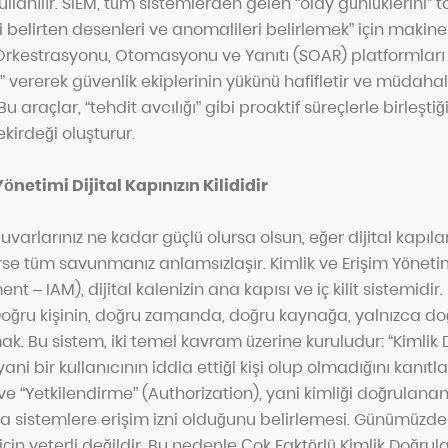
kullanılır. SIEM, tüm sistemlerden gelen “olay günlüklerini”
i belirten desenleri ve anomalileri belirlemek” için makin
 Orkestrasyonu, Otomasyonu ve Yanıtı (SOAR) platformları 
” vererek güvenlik ekiplerinin yükünü hafifletir ve müdahal
 Bu araçlar, “tehdit avcılığı” gibi proaktif süreçlerle birleşt
kirdeği oluşturur.
önetimi Dijital Kapınızın Kilididir
arlarınız ne kadar güçlü olursa olsun, eğer dijital kapılar
rse tüm savunmanız anlamsızlaşır. Kimlik ve Erişim Yöneti
– IAM), dijital kalenizin ana kapısı ve iç kilit sistemidir.
: Doğru kişinin, doğru zamanda, doğru kaynağa, yalnızca d
k. Bu sistem, iki temel kavram üzerine kuruludur: “Kimlik
ani bir kullanıcının iddia ettiği kişi olup olmadığını kanıtl
) ve “Yetkilendirme” (Authorization), yani kimliği doğrulanan
a sistemlere erişim izni olduğunu belirlemesi. Günümüzde 
çin yeterli değildir. Bu nedenle Çok Faktörlü Kimlik Doğru