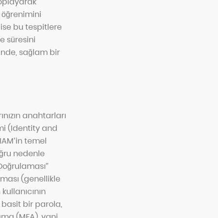
 toplayarak
e öğrenimini
ise bu tespitlere
e süresini
iğinde, sağlam bir
ınızın anahtarları
mi (Identity and
 IAM’in temel
oğru nedenle
 Doğrulaması”
aması (genellikle
 kullanıcının
basit bir parola,
lama (MFA), yani