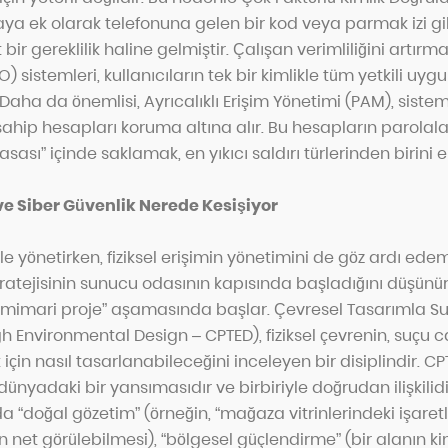
aya ek olarak telefonuna gelen bir kod veya parmak izi gibi
ir gereklilik haline gelmiştir. Çalışan verimliliğini artırma
sistemleri, kullanıcıların tek bir kimlikle tüm yetkili uy
 Daha da önemlisi, Ayrıcalıklı Erişim Yönetimi (PAM), sistem 
e sahip hesapları koruma altına alır. Bu hesapların parolala
Kasası” içinde saklamak, en yıkıcı saldırı türlerinden birini e
ve Siber Güvenlik Nerede Kesişiyor
 ile yönetirken, fiziksel erişimin yönetimini de göz ardı edem
tratejisinin sunucu odasının kapısında başladığını düşünü
 “mimari proje” aşamasında başlar. Çevresel Tasarımla 
h Environmental Design – CPTED), fiziksel çevrenin, suçu 
için nasıl tasarlanabileceğini inceleyen bir disiplindir. CPT
 dünyadaki bir yansımasıdır ve birbiriyle doğrudan ilişkilid
da “doğal gözetim” (örneğin, “mağaza vitrinlerindeki işaretl
ının net görülebilmesi), “bölgesel güçlendirme” (bir alanın 