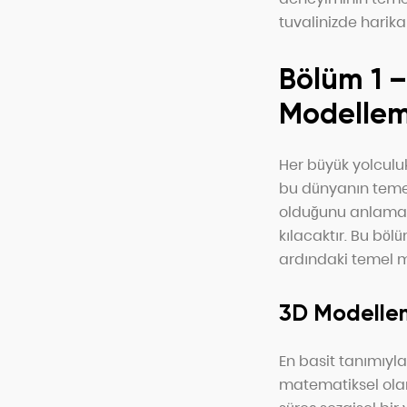
tuvalinizde harik
Bölüm 1 
Modellem
Her büyük yolculu
bu dünyanın temel
olduğunu anlamak
kılacaktır. Bu böl
ardındaki temel ma
3D Modellem
En basit tanımıyl
matematiksel olar