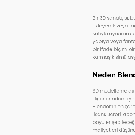
Bir 3D sanatçısı, b
ekleyerek veya mev
setiyle oynamak gi
yapıya veya fantas
bir ifade biçimi 
karmaşık simülasyo
Neden Blend
3D modelleme düny
diğerlerinden ayıra
Blender’ın en çarp
lisans ücreti, abo
boyu erişebileceği
maliyetleri düşünü