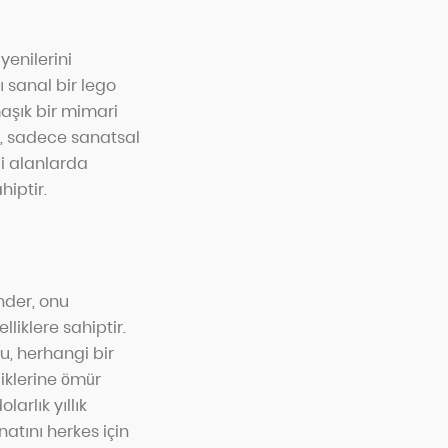
yenilerini
ı sanal bir lego
maşık bir mimari
eç, sadece sanatsal
bi alanlarda
hiptir.
nder, onu
lliklere sahiptir.
Bu, herhangi bir
liklerine ömür
arlık yıllık
atını herkes için