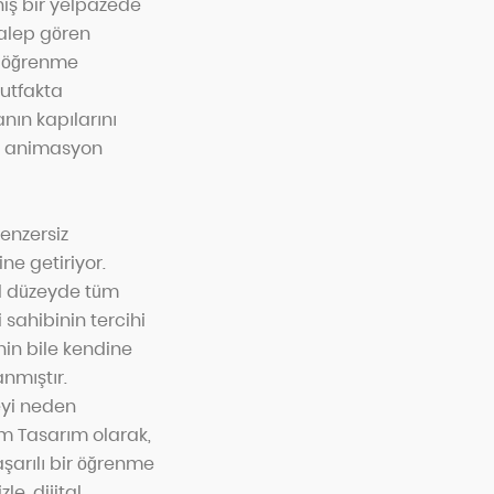
niş bir yelpazede
talep gören
m öğrenme
mutfakta
anın kapılarını
ve animasyon
enzersiz
ne getiriyor.
el düzeyde tüm
sahibinin tercihi
inin bile kendine
anmıştır.
eyi neden
dem Tasarım olarak,
şarılı bir öğrenme
e, dijital