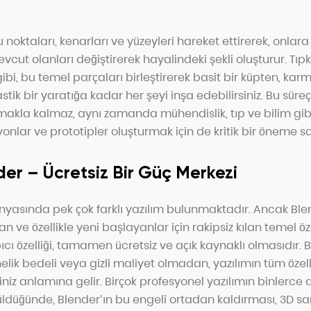
u noktaları, kenarları ve yüzeyleri hareket ettirerek, onlara 
cut olanları değiştirerek hayalindeki şekli oluşturur. Tıpk
bi, bu temel parçaları birleştirerek basit bir küpten, kar
tik bir yaratığa kadar her şeyi inşa edebilirsiniz. Bu sür
olmakla kalmaz, aynı zamanda mühendislik, tıp ve bilim gi
nlar ve prototipler oluşturmak için de kritik bir öneme sa
er – Ücretsiz Bir Güç Merkezi
asında pek çok farklı yazılım bulunmaktadır. Ancak Ble
n ve özellikle yeni başlayanlar için rakipsiz kılan temel öze
ıcı özelliği, tamamen ücretsiz ve açık kaynaklı olmasıdır. 
nelik bedeli veya gizli maliyet olmadan, yazılımın tüm özel
niz anlamına gelir. Birçok profesyonel yazılımın binlerce dol
ldüğünde, Blender’ın bu engeli ortadan kaldırması, 3D san