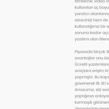
filmlerine, video
kullanılan üç boy
yaratıcı alanları
sürecinizi hem de 
kullandığımız bir 
sonuna kadar aça
yazılımı olan Blen
Piyasada birçok 
avantajlar onu öze
Ücretli yazılımlar
araçlara erişim i
yapmıştır. Bu kapsa
güvenerek ilk 3D s
Amacımız, sizi sa
yaptığınızı anlaya
karmaşık görünen 
deneyiminin temeli