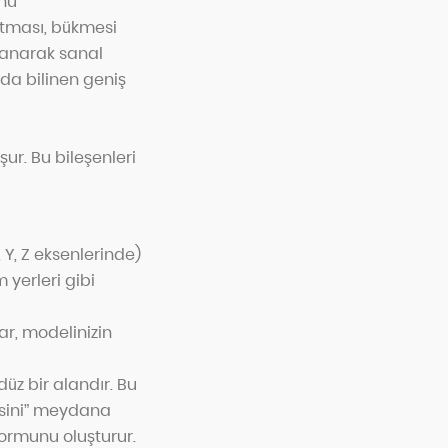
onu
ontması, bükmesi
llanarak sanal
 da bilinen geniş
şur. Bu bileşenleri
 Y, Z eksenlerinde)
 yerleri gibi
lar, modelinizin
üz bir alandır. Bu
risini” meydana
formunu oluşturur.