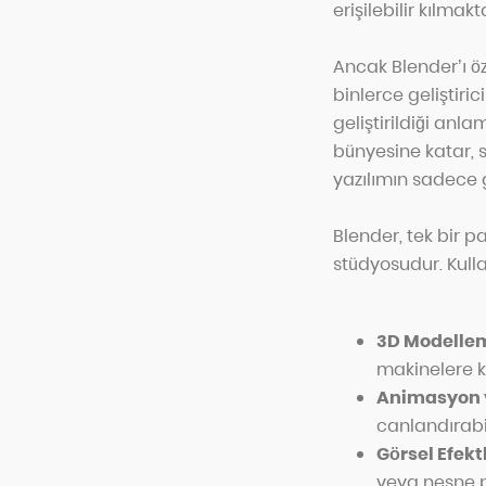
erişilebilir kılmakt
Ancak Blender’ı öz
binlerce geliştiri
geliştirildiği anl
bünyesine katar, sü
yazılımın sadece 
Blender, tek bir p
stüdyosudur. Kulla
3D Modellem
makinelere ka
Animasyon 
canlandırabil
Görsel Efekt
veya nesne p