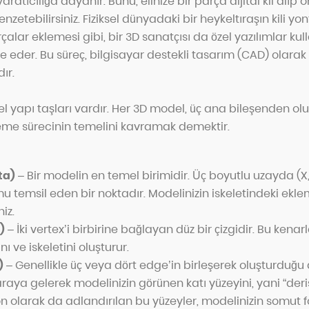
yaratıcılığa dayanır. Bunu, elinize bir parça dijital kil alıp 
nzetebilirsiniz. Fiziksel dünyadaki bir heykeltıraşın kili y
alar eklemesi gibi, bir 3D sanatçısı da özel yazılımlar ku
 eder. Bu süreç, bilgisayar destekli tasarım (CAD) olarak
ır.
mel yapı taşları vardır. Her 3D model, üç ana bileşenden olu
me sürecinin temelini kavramak demektir.
ta)
– Bir modelin en temel birimidir. Üç boyutlu uzayda (X,
u temsil eden bir noktadır. Modelinizin iskeletindeki eklem
iz.
)
– İki vertex’i birbirine bağlayan düz bir çizgidir. Bu kenar
ı ve iskeletini oluşturur.
)
– Genellikle üç veya dört edge’in birleşerek oluşturduğu d
araya gelerek modelinizin görünen katı yüzeyini, yani “de
gon olarak da adlandırılan bu yüzeyler, modelinizin somut 