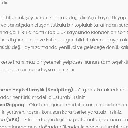
adır.
el kılan tek şey ücretsiz olması değildir. Açık kaynaklı ya
ci ve sanatçıdan oluşan tutkulu bir topluluk tarafından süre
amına gelir. Bu dinamik topluluk sayesinde Blender, en son te
rekli güncellenir ve kullanıcı geri bildirimlerine dayalı ola
güçlü değil, aynı zamanda yenilikçi ve geleceğe dönük kal
akette inanılmaz bir yetenek yelpazesi sunan, tam teşekkül
nım alanları neredeyse sınırsızdır.
e ve Heykeltıraşlık (Sculpting)
– Organik karakterlerden
dar her türlü modeli oluşturabilirsiniz.
ve Rigging
– Oluşturduğunuz modellere iskelet sistemleri 
ir, yürüyen, koşan, konuşan karakterler yaratabilirsiniz.
ler (VFX)
– Filmlerde gördüğünüz patlamaları, duman sim
arçalanmalarını doğrudan Blender içinde oluşturabilirsin