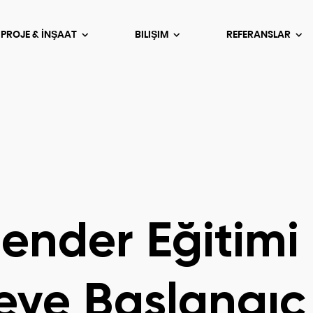
 PROJE & İNŞAAT
BILIŞIM
REFERANSLAR
lender Eğitimi
ye Başlangıç 