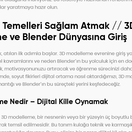
alar yaratmaya hazır olun.
– Temelleri Sağlam Atmak // 3
e ve Blender Dünyasına Giriş
k, atılan ilk adımla başlar. 3D modelleme evrenine giriş
 kavramlarını ve neden Blender’ın bu yolculuk için en do
, motivasyonunuzu artıracak ve öğrenme sürecinizi dah
ümde, soyut fikirleri dijital ortama nasıl aktardığımızı, 3D
ntığı ve Blender’ın bu süreçteki yerini keşfedeceğiz.
e Nedir – Dijital Kille Oynamak
a 3D modelleme, bir nesnenin veya bir yüzeyin üç boyutlu 
ak temsil edilmesidir. Bu tanım kulağa teknik ve karmaşık