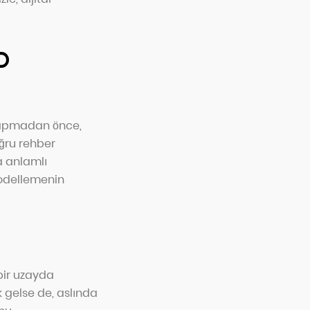
D
 yapmadan önce,
ğru rehber
a anlamlı
 modellemenin
bir uzayda
 gelse de, aslında