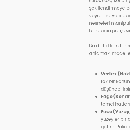
süreç sezgisel bir 
şekillendirmeye be
veya ona yeni parç
nesneleri manipüle
bir alanın parçasıd
Bu dijital kilin te
anlamak, modelle
Vertex (Nok
tek bir konum
düşünebilirsin
Edge (Kenar
temel hatların
Face (Yüzey
yüzeyler bir 
getirir. Poli