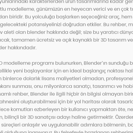
 oyunlarındaki karakterlerden ürün tasarımlarına kadar ge
utlu modelleme, günümüzün en heyecan verici ve en çok 
ndan biridir. Bu yolculuğa başlarken seçeceğiniz araç, he
gelecekteki potansiyelinizi doğrudan etkiler. Bu rehber, 
ev aleti olan blender hakkında değil; size bu yaratıcı düny
cak, tamamen ücretsiz ve açık kaynaklı bir 3D tasarım 
der hakkındadır.
3D modelleme programı bulunurken, Blender’ın sunduğu b
llikle yeni başlayanlar için en ideal başlangıç noktası hali
ın binlerce dolarlık lisans maliyetleri olmadan, profesyon
mkanı sunması, onu milyonlarca sanatçı, tasarımcı ve hobi 
mlı rehber, Blender ile ilgili hiçbir ön bilgisi olmayan bir
ahnesini oluşturabilmesi için bir yol haritası olarak tasarl
dece komutları ezberleyen bir kullanıcı yapmaktan öte, n
n, bilinçli bir 3D sanatçısı adayı haline getirmektir. Özer
süreçleri anlaşılır ve uygulanabilir adımlara bölmenin, ba
 olduğuna inanıyoruz. Bu felsefeyle hazırlanan rehberimizl