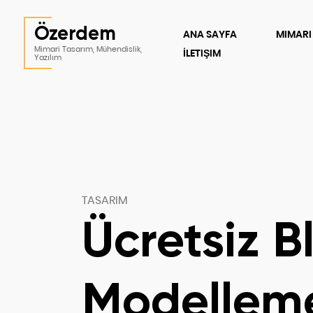
Özerdem
ANA SAYFA
MIMARI
Mimari Tasarım, Mühendislik,
İLETIŞIM
Yazılım
TASARIM
Ücretsiz B
Modelleme