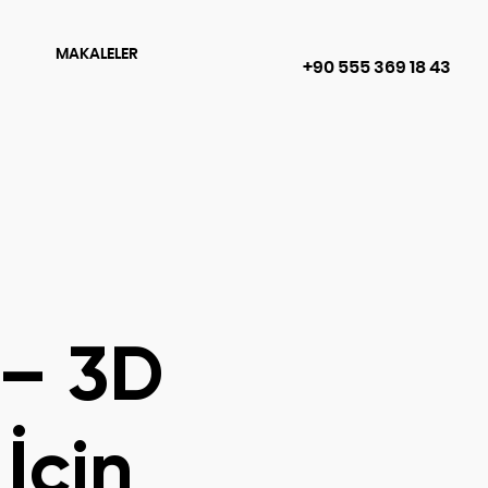
MAKALELER
+90 555 369 18 43
 – 3D
İçin