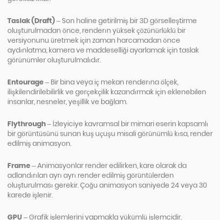
Taslak (Draft)
– Son haline getirilmiş bir 3D görselleştirme
oluşturulmadan önce, renderın yüksek çözünürlüklü bir
versiyonunu üretmek için zaman harcamadan önce
aydınlatma, kamera ve maddeselliği ayarlamak için taslak
görünümler oluşturulmalıdır.
Entourage
– Bir bina veya iç mekan renderına ölçek,
ilişkilendirilebilirlik ve gerçekçilik kazandırmak için eklenebilen
insanlar, nesneler, yeşillik ve bağlam.
Flythrough
– İzleyiciye kavramsal bir mimari eserin kapsamlı
bir görüntüsünü sunan kuş uçuşu misali görünümlü kısa, render
edilmiş animasyon.
Frame
– Animasyonlar render edilirken, kare olarak da
adlandırılan ayrı ayrı render edilmiş görüntülerden
oluşturulması gerekir. Çoğu animasyon saniyede 24 veya 30
karede işlenir.
GPU
– Grafik işlemlerini yapmakla yükümlü işlemcidir.