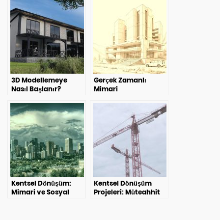
3D Modellemeye
Gerçek Zamanlı
Nasıl Başlanır?
Mimari
Görselleştirmenin
Dönüştürücü Rolü:
Süreç Odaklı Yeni Bir
Yaklaşım
Kentsel Dönüşüm:
Kentsel Dönüşüm
Mimari ve Sosyal
Projeleri: Müteahhit
Perspektiflerden
Seçerken Yapılan
Kapsamlı Bir
Hayati Hatalardan
İnceleme
Kaçının